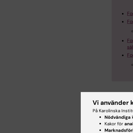
Fo
Fo
Fo
sä
Fo
Kont
Vi använder 
På Karolinska Insti
Organisat
Nödvändiga
k
venereolo
Kakor för
ana
Administ
Marknadsför