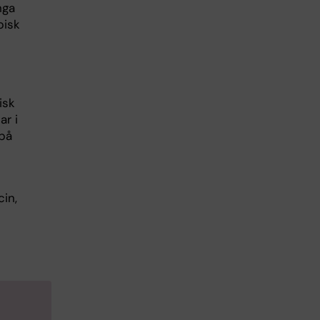
nga
pisk
isk
ar i
 på
in,