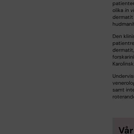
patiente
olika
in v
dermatit
hudmanif
Den klini
patientre
dermatit,
forskari
Karolinsk
Undervisn
venerolo
samt int
roterand
Vår