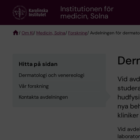
Skip
Institutionen för
to
medicin, Solna
main
content
/
Om KI
/
Medicin, Solna
/
Forskning
/ Avdelningen för dermato
Breadcrumb
Derm
Hitta på sidan
Dermatologi och venereologi
Vid avd
Vår forskning
studera
hudfysi
Kontakta avdelningen
nya beh
klinike
Vid avdel
laborato