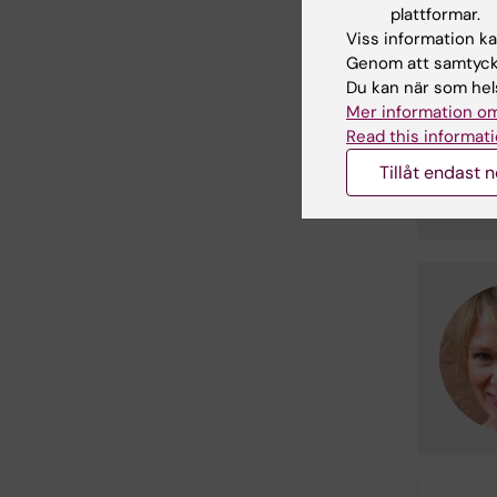
plattformar.
ärende ko
Viss information kan
avdelnin
Genom att samtycka
Du kan när som hels
Mer information om
Read this informati
Tillåt endast 