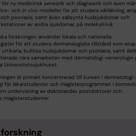
r för ny medicinsk sensorik och diagnostik och även må
itro
- och
in vivo
-modeller för att studera sårläkning, ato
 och psoriasis, samt även sällsynta hudsjukdomar och
estationer av andra sjukdomar, på molekylnivå.
ska forskningen använder lokala och nationella
gister för att studera dermatologiska tillstånd som atop
 urtikaria, bullösa hudsjukdomar och psoriasis, samt delt
nitierade nära samarbeten med dermatologi-venerologin
a Universitetssjukhuset.
ingen är primärt koncentrerad till kursen i dermatologi-
gi för läkarstudenter och magisterprogrammet i biomedic
ern undervisning av doktorander, postdoktorer och
e magisterstudenter.
 forskning