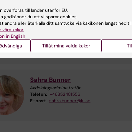
pplat till avdelningen är du välkommen att vända dig til
 överföras till länder utanför EU.
gens administratör.
 godkänner du att vi sparar cookies.
t ändra eller återkalla ditt samtycke via kakikonen längst ned til
 våra kakor
Liv Eidsmo
on in English
Avdelningschef, professor, överläkare
nödvändiga
Tillåt mina valda kakor
Ti
E-post:
liv.eidsmo@ki.se
Sahra Bunner
Avdelningsadministratör
Telefon:
+46852481556
E-post:
sahra.bunner@ki.se