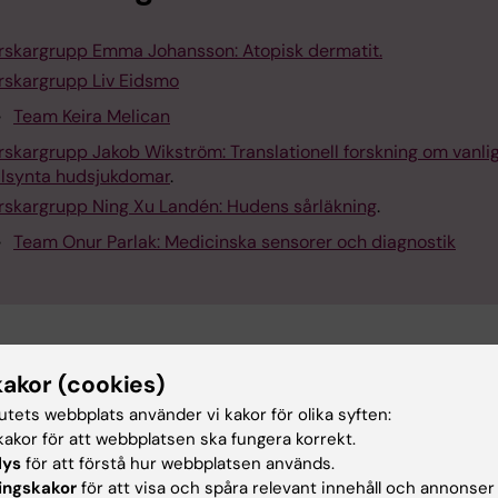
rskargrupp Emma Johansson: Atopisk dermatit.
rskargrupp Liv Eidsmo
Team Keira Melican
rskargrupp Jakob Wikström: Translationell forskning om vanli
llsynta hudsjukdomar
.
rskargrupp Ning Xu Landén: Hudens sårläkning
.
Team Onur Parlak: Medicinska sensorer och diagnostik
akta avdelningen
kakor (cookies)
tutets webbplats använder vi kakor för olika syften:
orisk tillhörighet:
Avdelningen för dermatologi och
akor för att webbplatsen ska fungera korrekt.
gi hör till
institutionen för medicin, Solna (MedS)
.
lys
för att förstå hur webbplatsen används.
rativt stöd:
Är du anställd på, anknuten till, eller har ett
ingskakor
för att visa och spåra relevant innehåll och annonser