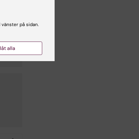
l
l vänster på sidan.
llåt alla