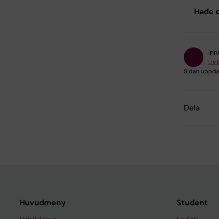
Hade d
Inn
Liv
Sidan uppda
Dela
Huvudmeny
Student