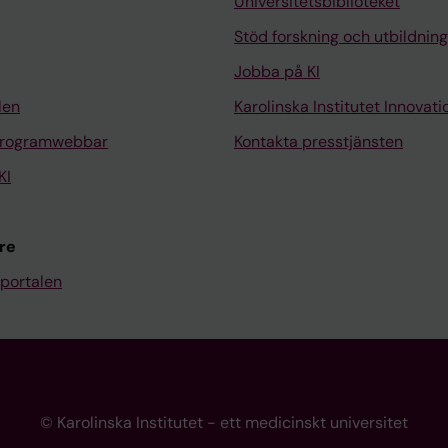
Universitetsbiblioteket
Stöd forskning och utbildning
Jobba på KI
len
Karolinska Institutet Innovati
programwebbar
Kontakta presstjänsten
KI
re
portalen
© Karolinska Institutet - ett medicinskt universitet