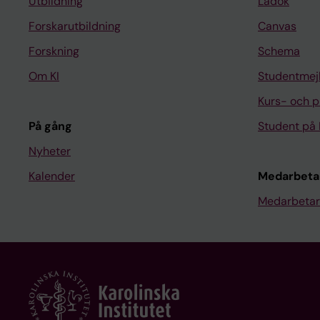
Utbildning
Ladok
Forskarutbildning
Canvas
Forskning
Schema
Om KI
Studentmej
Kurs- och 
På gång
Student på 
Nyheter
Kalender
Medarbeta
Medarbetar