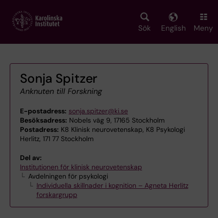
Skip
to
main
Sök
English
Meny
content
Sonja Spitzer
Anknuten till Forskning
E-postadress:
sonja.spitzer@ki.se
Besöksadress:
Nobels väg 9, 17165 Stockholm
Postadress:
K8 Klinisk neurovetenskap, K8 Psykologi
Herlitz, 171 77 Stockholm
Del av:
Institutionen för klinisk neurovetenskap
Avdelningen för psykologi
Individuella skillnader i kognition – Agneta Herlitz
forskargrupp