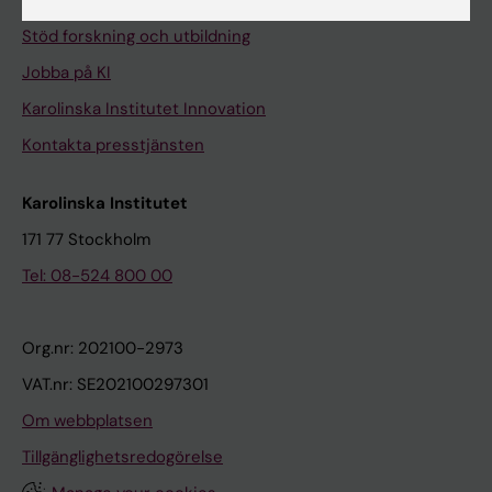
Universitetsbiblioteket
Stöd forskning och utbildning
Jobba på KI
Karolinska Institutet Innovation
Kontakta presstjänsten
Karolinska Institutet
171 77 Stockholm
Tel: 08-524 800 00
Org.nr: 202100-2973
VAT.nr: SE202100297301
Om webbplatsen
Tillgänglighetsredogörelse