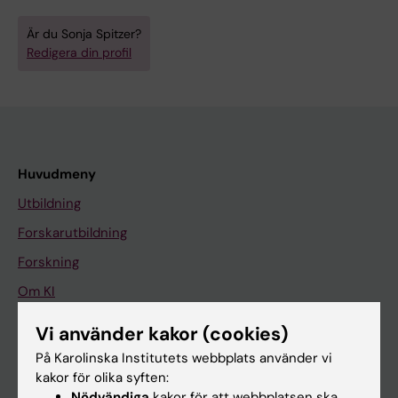
Är du Sonja Spitzer?
Redigera din profil
Huvudmeny
Utbildning
Forskarutbildning
Forskning
Om KI
Vi använder kakor (cookies)
På gång
På Karolinska Institutets webbplats använder vi
kakor för olika syften:
Nyheter
Nödvändiga
kakor för att webbplatsen ska