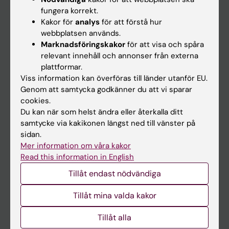
Kalender
fungera korrekt.
Kakor för
analys
för att förstå hur
webbplatsen används.
Student
Marknadsföringskakor
för att visa och spåra
Ladok
relevant innehåll och annonser från externa
plattformar.
Canvas
Viss information kan överföras till länder utanför EU.
Schema
Genom att samtycka godkänner du att vi sparar
cookies.
Studentmejlen
Du kan när som helst ändra eller återkalla ditt
Kurs- och programwebbar
samtycke via kakikonen längst ned till vänster på
sidan.
Student på KI
Mer information om våra kakor
Read this information in English
Medarbetare
Tillåt endast nödvändiga
Medarbetarportalen
Tillåt mina valda kakor
Kontakta och besök KI
Tillåt alla