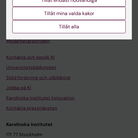
Tillåt endast nödvändiga
Kurs- och programwebbar
Student på KI
Tillåt mina valda kakor
Tillåt alla
Medarbetare
Medarbetarportalen
Kontakta och besök KI
Universitetsbiblioteket
Stöd forskning och utbildning
Jobba på KI
Karolinska Institutet Innovation
Kontakta presstjänsten
Karolinska Institutet
171 77 Stockholm