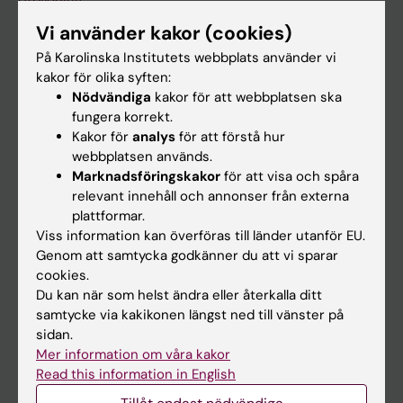
Utbildning
Forskarutbildning
Vi använder kakor (cookies)
På Karolinska Institutets webbplats använder vi
Forskning
kakor för olika syften:
Om KI
Nödvändiga
kakor för att webbplatsen ska
fungera korrekt.
Kakor för
analys
för att förstå hur
På gång
webbplatsen används.
Marknadsföringskakor
för att visa och spåra
Nyheter
relevant innehåll och annonser från externa
Kalender
plattformar.
Viss information kan överföras till länder utanför EU.
Student
Genom att samtycka godkänner du att vi sparar
cookies.
Ladok
Du kan när som helst ändra eller återkalla ditt
Canvas
samtycke via kakikonen längst ned till vänster på
sidan.
Schema
Mer information om våra kakor
Studentmejlen
Read this information in English