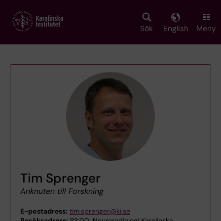
Skip
to
main
Sök
English
Meny
content
Tim Sprenger
Anknuten till Forskning
E-postadress:
tim.sprenger@ki.se
Besöksadress:
R3:00, Neuroradiologi Karolinska