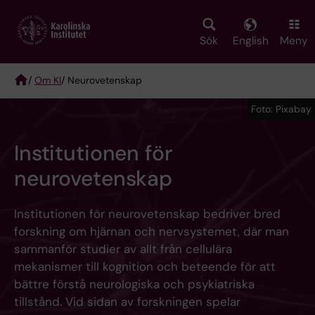
Skip
to
main
Sök
English
Meny
content
/
Om KI
/ Neurovetenskap
Breadcrumb
Foto: Pixabay
Institutionen för
neurovetenskap
Institutionen för neurovetenskap bedriver bred
forskning om hjärnan och nervsystemet, där man
sammanför studier av allt från cellulära
mekanismer till kognition och beteende för att
bättre förstå neurologiska och psykiatriska
tillstånd. Vid sidan av forskningen spelar