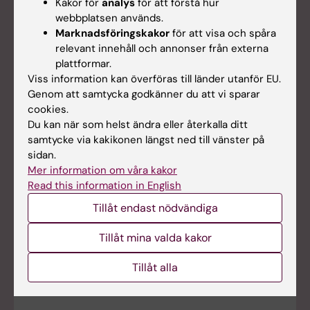
Kakor för
analys
för att förstå hur
Seminariet äger rum onsdagen den 26 augusti kl. 14.00 i
webbplatsen används.
Ragnar Granit (Biomedicum, Campus Solna).
Marknadsföringskakor
för att visa och spåra
relevant innehåll och annonser från externa
plattformar.
Seminarium: "Celltyper och tillstånd vid kronisk
Viss information kan överföras till länder utanför EU.
smärta"
Genom att samtycka godkänner du att vi sparar
cookies.
2026-08-27
15:00
Du kan när som helst ändra eller återkalla ditt
Välkommen till ett seminarium med William Renthal,
samtycke via kakikonen längst ned till vänster på
Harvard Medical Schhol, USA, torsdagen den 27 augusti
sidan.
2026 kl. 15.00 i Biomedicum.
Mer information om våra kakor
Read this information in English
Tillåt endast nödvändiga
Disputation: Prach Techameena
2026-08-28
9:30
Tillåt mina valda kakor
"Molecular Mechanisms of Pain
Chronification"Välkommen till Prach Techameenas
Tillåt alla
disputation fredagen den 28 augusti 2026, i
Petrénsalen, KI Campus Solna.