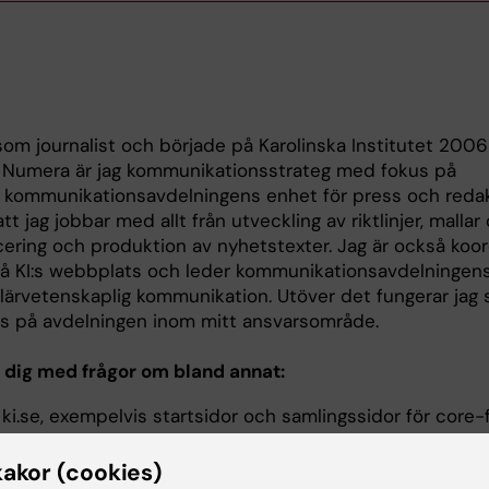
om journalist och började på Karolinska Institutet 2006 
 Numera är jag kommunikationsstrateg med fokus på
m kommunikationsavdelningens enhet för press och redak
tt jag jobbar med allt från utveckling av riktlinjer, mallar
icering och produktion av nyhetstexter. Jag är också koor
på KI:s webbplats och leder kommunikationsavdelningens
lärvetenskaplig kommunikation. Utöver det fungerar jag
s på avdelningen inom mitt ansvarsområde.
a dig med frågor om bland annat:
ki.se, exempelvis startsidor och samlingssidor för core-f
söversikter med forskargrupper.
kakor (cookies)
pliga artiklar och doktorsavhandlingar.