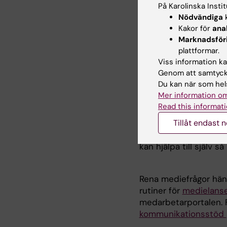
På Karolinska Insti
Nödvändiga
k
• Toppublikationer på
Kakor för
ana
•
Kommunikation för 
Marknadsför
plattformar.
• KI:s medverkan i For
Viss information kan
Genom att samtycka
• De nummer av KI:s
n
Du kan när som hels
som turas om).
Mer information om
Read this informati
• Riktlinjer och rådg
Tillåt endast 
• Populärvetenskaplig
kan hjälpa till själv 
Rena mediefrågor hänv
rutiner för
medielanse
medarbetarportalen. F
kommunikationsstöd