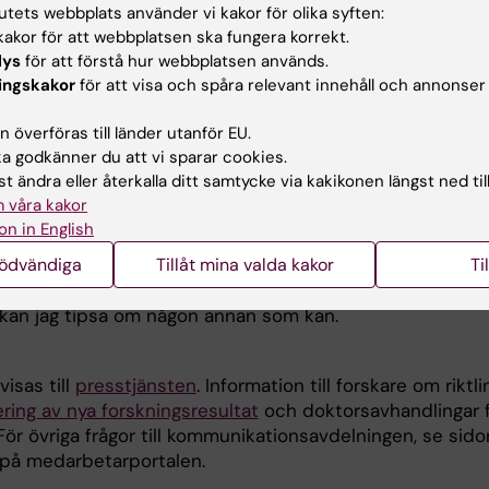
tutets webbplats använder vi kakor för olika syften:
akor för att webbplatsen ska fungera korrekt.
 centrala webbsidor.
lys
för att förstå hur webbplatsen används.
EU-samarbetsprojekt
ingskakor
för att visa och spåra relevant innehåll och annonser
.
skning.se.
 överföras till länder utanför EU.
 godkänner du att vi sparar cookies.
yhetsbrev Medicinvetaren
som jag varit redaktör för (vi 
t ändra eller återkalla ditt samtycke via kakikonen längst ned til
 våra kakor
on in English
ivning inom området forskningskommunikation.
nödvändiga
Tillåt mina valda kakor
Ti
 kommunikation om KI:s forskning i största allmänhet – o
så kan jag tipsa om någon annan som kan.
isas till
presstjänsten
. Information till forskare om riktl
ring av nya forskningsresultat
och doktorsavhandlingar 
ör övriga frågor till kommunikationsavdelningen, se sid
på medarbetarportalen.