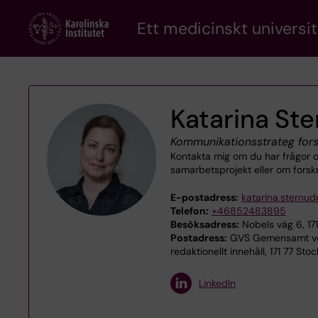
Skip
Ett medicinskt universit
to
main
content
Katarina St
Kommunikationsstrateg fors
Kontakta mig om du har frågor o
samarbetsprojekt eller om forsk
E-postadress:
katarina.sternu
Telefon:
+46852483895
Besöksadress:
Nobels väg 6, 17
Postadress:
GVS Gemensamt ver
redaktionellt innehåll, 171 77 Sto
LinkedIn