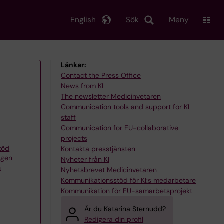
English
Sök
Meny
Länkar:
Contact the Press Office
News from KI
The newsletter Medicinvetaren
Communication tools and support for KI
staff
Communication for EU-collaborative
projects
töd
Kontakta presstjänsten
ngen
Nyheter från KI
h
Nyhetsbrevet Medicinvetaren
Kommunikationsstöd för KI:s medarbetare
Kommunikation för EU-samarbetsprojekt
Är du Katarina Sternudd?
Redigera din profil