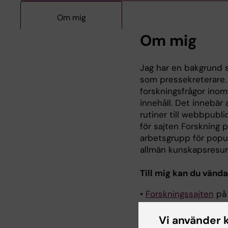
Om mig
Om mig
Jag har en bakgrund s
som pressekreterare.
forskningsfrågor ino
innehåll. Det innebär a
rutiner till webbpubl
för sajten Forskning 
arbetsgrupp för popu
allmän kunskapsresur
Till mig kan du vänd
•
Forskningssajten
på 
professorer och ämne
Vi använder 
• Nyheter om vetenska