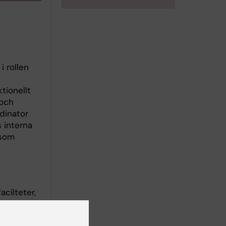
i rollen
tionellt
 och
dinator
 interna
 som
acilteter,