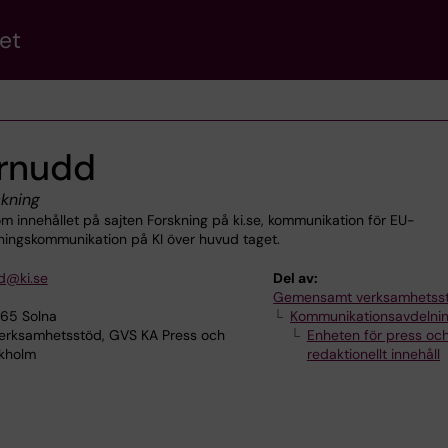
et
ernudd
kning
m innehållet på sajten Forskning på ki.se, kommunikation för EU-
ningskommunikation på KI över huvud taget.
dd@ki.se
Del av:
Gemensamt verksamhetss
165 Solna
Kommunikationsavdelni
ksamhetsstöd, GVS KA Press och
Enheten för press oc
ckholm
redaktionellt innehåll