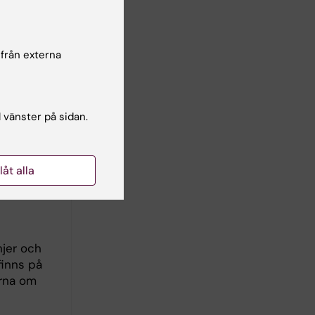
 från externa
är några
l vänster på sidan.
llåt alla
m jag inte
injer och
finns på
orna om