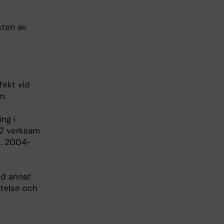
sten av
fekt vid
n.
ng i
12 verksam
e. 2004-
nd annat
ftelse och