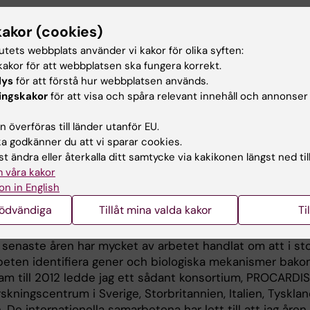
 Karolinska Institutet, KI.
d avhandlingen "Studies on myocardial infarction at you
kakor (cookies)
g i hjärtsjukdomar och internmedicin vid Danderyds sjuk
tutets webbplats använder vi kakor för olika syften:
akor för att webbplatsen ska fungera korrekt.
h professor 1999.
lys
för att förstå hur webbplatsen används.
ingskakor
för att visa och spåra relevant innehåll och annonser
h utmärkelser:
ginalartikel 1986 av Scandinavian Society for Atheroscler
 överföras till länder utanför EU.
tog universitetet i Frankfurts Friedrich Merz Prize 1997.
 godkänner du att vi sparar cookies.
t ändra eller återkalla ditt samtycke via kakikonen längst ned til
 våra kakor
eskrivning
on in English
nödvändiga
Tillåt mina valda kakor
Ti
erförkalkning, ateroskleros, i hjärtats kranskärl uppkom
senaste åren har mycket av arbetet handlat om att i st
rbeten identifiera gener och biologiska mekanismer bak
am till 2012 ledde jag ett sådant konsortium, PROCARDIS
kningscentrum i Sverige, Storbritannien, Italien, Tysklan
 De internationella samarbetena har lett till att jag åre