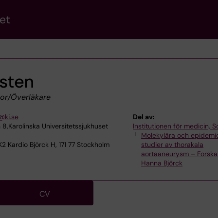
et
sten
sor/Överläkare
@ki.se
Del av:
 8,Karolinska Universitetssjukhuset
Institutionen för medicin, S
Molekylära och epidemio
K2 Kardio Björck H, 171 77 Stockholm
studier av thorakala
aortaaneurysm – Forska
Hanna Björck
CV