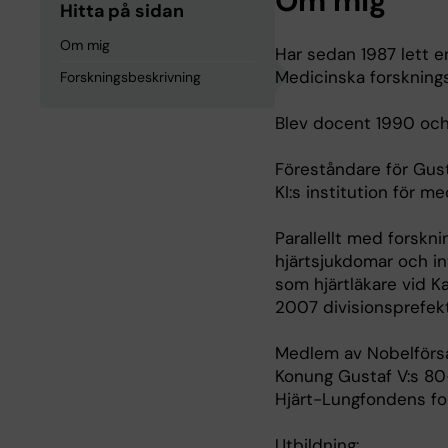
Om mig
Hitta på sidan
Om mig
Har sedan 1987 lett e
Medicinska forskning
Forskningsbeskrivning
Blev docent 1990 och
Föreståndare för Gus
KI:s institution för 
Parallellt med forskni
hjärtsjukdomar och i
som hjärtläkare vid K
2007 divisionsprefekt 
Medlem av Nobelförsa
Konung Gustaf V:s 80-
Hjärt-Lungfondens fo
Utbildning: