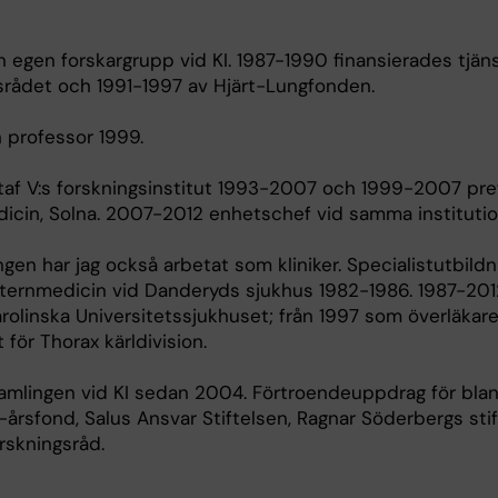
n egen forskargrupp vid KI. 1987-1990 finansierades tjän
srådet och 1991-1997 av Hjärt-Lungfonden.
 professor 1999.
taf V:s forskningsinstitut 1993-2007 och 1999-2007 pre
medicin, Solna. 2007-2012 enhetschef vid samma institutio
ngen har jag också arbetat som kliniker. Specialistutbildni
nternmedicin vid Danderyds sjukhus 1982-1986. 1987-20
arolinska Universitetssjukhuset; från 1997 som överläkar
för Thorax kärldivision.
mlingen vid KI sedan 2004. Förtroendeuppdrag för bla
årsfond, Salus Ansvar Stiftelsen, Ragnar Söderbergs sti
rskningsråd.