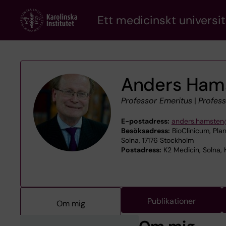
Skip
Ett medicinskt universit
to
main
content
Anders Ham
Professor Emeritus
|
Profes
E-postadress:
anders.hamsten
Besöksadress:
BioClinicum, Plan
Solna, 17176 Stockholm
Postadress:
K2 Medicin, Solna, 
Publikationer
Om mig