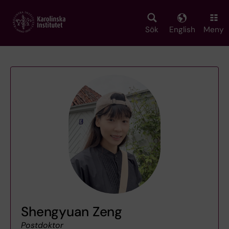
Skip
to
main
Sök
English
Meny
content
Shengyuan Zeng
Postdoktor