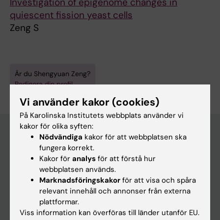
Investigation of epigenome changes in
quiescent fission yeast cells
Zeng S
Är du Shengyuan Zeng?
Redigera din profil
Vi använder kakor (cookies)
På Karolinska Institutets webbplats använder vi
kakor för olika syften:
Nödvändiga
kakor för att webbplatsen ska
fungera korrekt.
Huvudmeny
Kakor för
analys
för att förstå hur
Utbildning
webbplatsen används.
Marknadsföringskakor
för att visa och spåra
Forskarutbildning
relevant innehåll och annonser från externa
Forskning
plattformar.
Viss information kan överföras till länder utanför EU.
Om KI