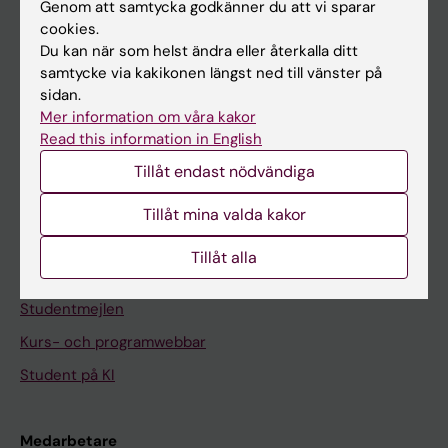
Genom att samtycka godkänner du att vi sparar
cookies.
Du kan när som helst ändra eller återkalla ditt
På gång
samtycke via kakikonen längst ned till vänster på
Nyheter
sidan.
Mer information om våra kakor
Kalender
Read this information in English
Tillåt endast nödvändiga
Student
Ladok
Tillåt mina valda kakor
Canvas
Tillåt alla
Schema
Studentmejlen
Kurs- och programwebbar
Student på KI
Medarbetare