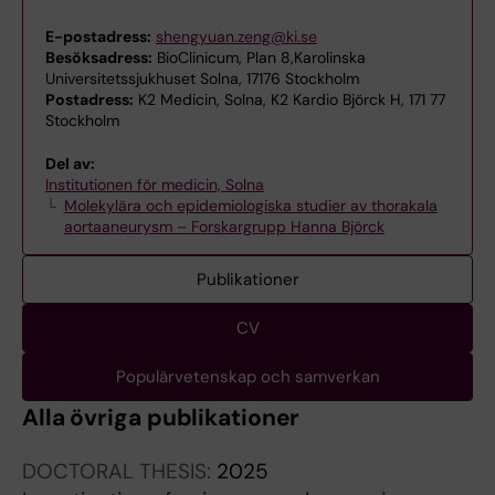
E-postadress:
shengyuan.zeng@ki.se
Besöksadress:
BioClinicum, Plan 8,Karolinska
Universitetssjukhuset Solna, 17176 Stockholm
Postadress:
K2 Medicin, Solna, K2 Kardio Björck H, 171 77
Stockholm
Del av:
Institutionen för medicin, Solna
Molekylära och epidemiologiska studier av thorakala
aortaaneurysm – Forskargrupp Hanna Björck
Publikationer
CV
Populärvetenskap och samverkan
Alla övriga publikationer
DOCTORAL THESIS:
2025