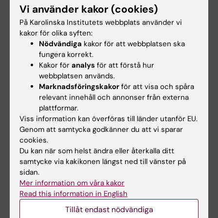
E-post:
Vi använder kakor (cookies)
lars.lund@ki.se
På Karolinska Institutets webbplats använder vi
Organisatorisk tillhörighet:
kakor för olika syften:
Institutionen för medicin, Solna
Nödvändiga
kakor för att webbplatsen ska
fungera korrekt.
Kakor för
analys
för att förstå hur
webbplatsen används.
Azad Hakam
Marknadsföringskakor
för att visa och spåra
Avdelningsadministratör
relevant innehåll och annonser från externa
plattformar.
Telefon:
Viss information kan överföras till länder utanför EU.
+46852481582
Genom att samtycka godkänner du att vi sparar
E-post:
cookies.
azad.hakam@ki.se
Du kan när som helst ändra eller återkalla ditt
samtycke via kakikonen längst ned till vänster på
sidan.
Mer information om våra kakor
Hade du nytta av informationen på denna sida?
Read this information in English
Yes
No
Tillåt endast nödvändiga