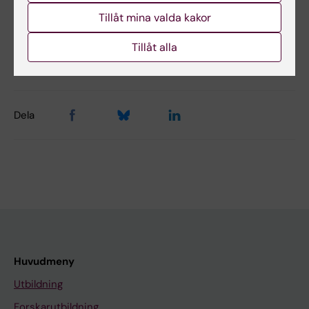
Tillåt mina valda kakor
Innehållsgranskare:
Tillåt alla
John Pernow
Sidan uppdaterad:
2026-05-08
Dela
Huvudmeny
Utbildning
Forskarutbildning