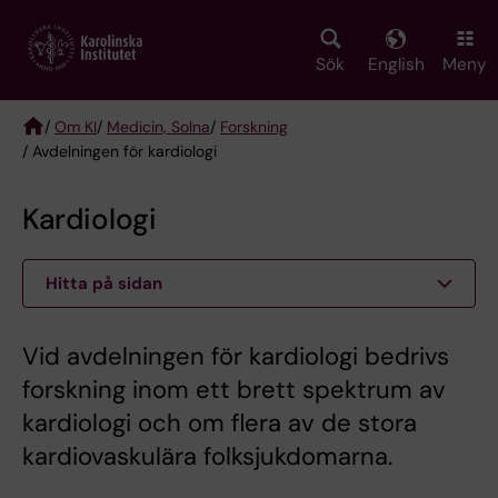
Skip
to
main
Sök
English
Meny
content
/
Om KI
/
Medicin, Solna
/
Forskning
/ Avdelningen för kardiologi
Breadcrumb
Kardiologi
Hitta på sidan
Vid avdelningen för kardiologi bedrivs
forskning inom ett brett spektrum av
kardiologi och om flera av de stora
kardiovaskulära folksjukdomarna.