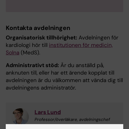
Kontakta avdelningen
Organisatorisk tillhörighet:
Avdelningen för
kardiologi hör till
institutionen för medicin,
Solna
(MedS).
Administrativt stöd:
Är du anställd på,
anknuten till, eller har ett ärende kopplat till
avdelningen är du välkommen att vända dig till
avdelningens administratör.
Lars Lund
Professor/överläkare, avdelningschef