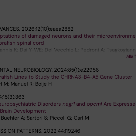
DVANCES.
2026;12(10):eaea2882
tations of damaged neurons and their microenvironmen
brafish spinal cord
annis K; Dai Y-WE; Del Vecchio L; Pedroni A; Tsagkogiann
Alla 
 K
NTAL NEUROBIOLOGY.
2024;85(1):e22956
rafish Lines to Study the CHRNA3-B4-A5 Gene Cluster
l M; Manuel R; Boije H
;15(3):363
europsychiatric Disorders
negr1
and
opcml
Are Expresse
 Brain Development
Buehler A; Sartori S; Piccoli G; Carl M
SSION PATTERNS.
2022;44:119246