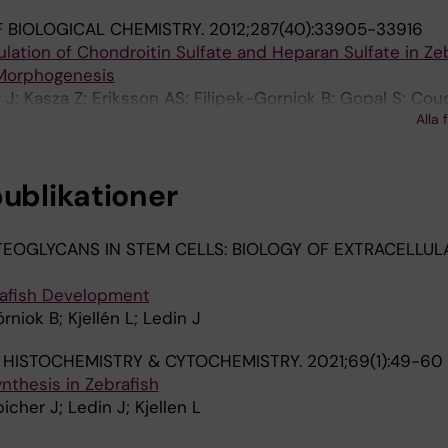
 BIOLOGICAL CHEMISTRY.
2012;287(40):33905-33916
lation of Chondroitin Sulfate and Heparan Sulfate in Ze
 Morphogenesis
J; Kasza Z; Eriksson AS; Filipek-Gorniok B; Gopal S; Co
Alla 
; Spillmann D; Kreuger J; Ledin J
publikationer
EOGLYCANS IN STEM CELLS: BIOLOGY OF EXTRACELLULA
rafish Development
rniok B; Kjellén L; Ledin J
 HISTOCHEMISTRY & CYTOCHEMISTRY.
2021;69(1):49-60
nthesis in Zebrafish
icher J; Ledin J; Kjellen L