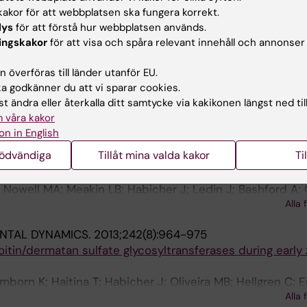
akor för att webbplatsen ska fungera korrekt.
015;10(3):e0121957
lys
för att förstå hur webbplatsen används.
 Sulfate Modification Enzymes in Zebrafish Developme
ingskakor
för att visa och spåra relevant innehåll och annonser
 Eriksson I; Holmborn K; Dierker T; Ahlberg PE; Ledin J
 överföras till länder utanför EU.
015;10(3):e0119040
 godkänner du att vi sparar cookies.
in Zebrafish: Role of Ndst1b in Pharyngeal Arch Formati
t ändra eller återkalla ditt samtycke via kakikonen längst ned til
lsson P; Haitina T; Habicher J; Ledin J; Kjellen L
 våra kakor
on in English
013;8(9):e75787
nödvändiga
Tillåt mina valda kakor
Ti
Aged Zebrafish Is Accompanied by Degenerative Changes 
ble Osteoarthritis
 Nowell MA; Meakin LB; Habicher J; Ledin J; Bashford A;
Alla 
NTAL DYNAMICS.
2013;242(8):964-975
itin/dermatan sulfate glycosyltransferases during early 
mborn K; Haitina T; Habicher J; Oliveira MB; Hellgren C; Er
Alla 
edin J