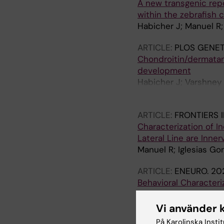
A new transgenic repor
within the zebrafish 
Habicher J; Manuel R;
ARTICLE:
PLOS GENET
Chondroitin/dermatan 
development
Habicher J; Varshney 
CO; Dierker T; Kjellen
ARTICLE:
FRONTIERS 
Characterization of I
Lateral Line are Inner
Manuel R; Iglesias Go
ARTICLE:
ENEURO.
20
Behavioral Characteri
Vertebrate Locomotio
del Pozo A; Manuel R; 
Vi använder 
K; Boije H
På Karolinska Insti