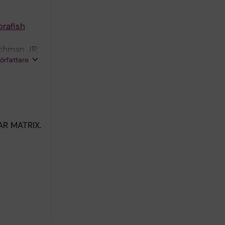
brafish
uchman JR;
författare
R MATRIX.