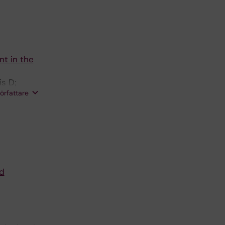
t in the
is D;
författare
d