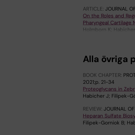
ARTICLE:
JOURNAL OF
On the Roles and Regu
Pharyngeal Cartilage
Holmborn K; Habicher 
Ahlberg PE; Wiweger M
Alla övriga 
BOOK CHAPTER:
PROT
2021;p. 21-34
Proteoglycans in Zeb
Habicher J; Filipek-Gó
REVIEW:
JOURNAL OF
Heparan Sulfate Biosy
Filipek-Gorniok B; Hab