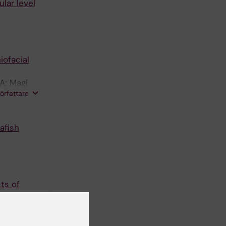
lar level
iofacial
A; Magi
författare
afish
ts of
Kullander
författare