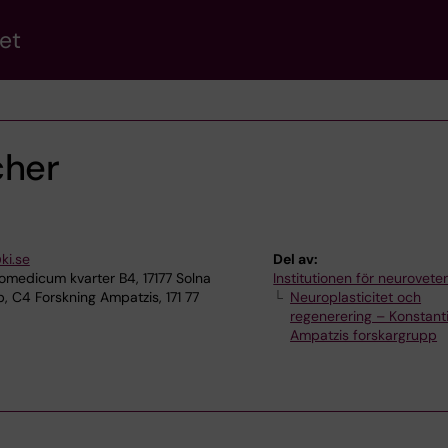
et
cher
ki.se
Del av:
omedicum kvarter B4, 17177 Solna
Institutionen för neurovet
 C4 Forskning Ampatzis, 171 77
Neuroplasticitet och
regenerering – Konstant
Ampatzis forskargrupp