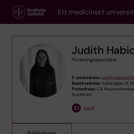
Skip
Ett medicinskt universit
to
main
content
Judith Habi
Forskningsspecialist
E-postadress:
judith.habicher@
Besöksadress:
Solnavägen 9, Bi
Postadress:
C4 Neurovetenskap,
Stockholm
Orcid
Publikationer