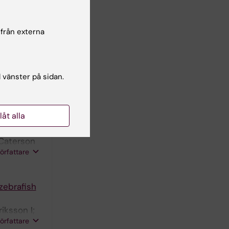
nt
 från externa
on
l vänster på sidan.
llåt alla
to Their
 Caterson
författare
zebrafish
iksson I;
författare