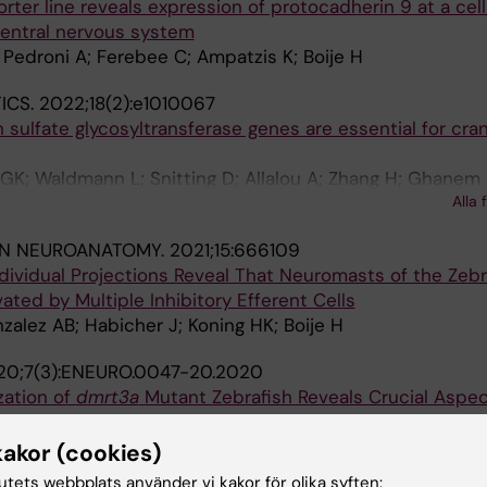
ter line reveals expression of protocadherin 9 at a cellu
central nervous system
 Pedroni A; Ferebee C; Ampatzis K; Boije H
ICS.
2022;18(2):e1010067
sulfate glycosyltransferase genes are essential for cran
GK; Waldmann L; Snitting D; Allalou A; Zhang H; Ghanem 
Alla 
 L; Burgess SMM; Ledin J
IN NEUROANATOMY.
2021;15:666109
ndividual Projections Reveal That Neuromasts of the Zebr
vated by Multiple Inhibitory Efferent Cells
nzalez AB; Habicher J; Koning HK; Boije H
20;7(3):ENEURO.0047-20.2020
zation of
dmrt3a
Mutant Zebrafish Reveals Crucial Aspec
n through Phenotypes Related to Acceleration
Gonzalez ABI; Koning HK; Habicher J; Zhang H; Allalou A; 
kakor (cookies)
Alla 
tutets webbplats använder vi kakor för olika syften: