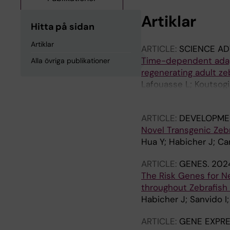
Artiklar
Hitta på sidan
Artiklar
ARTICLE:
SCIENCE A
Time-dependent adap
Alla övriga publikationer
regenerating adult ze
Lafouasse L; Koutsogi
Habicher J; Ampatzis
ARTICLE:
DEVELOPME
Novel Transgenic Zeb
Hua Y; Habicher J; Car
ARTICLE:
GENES.
2024
The Risk Genes for N
throughout Zebrafish
Habicher J; Sanvido I; 
ARTICLE:
GENE EXPRE