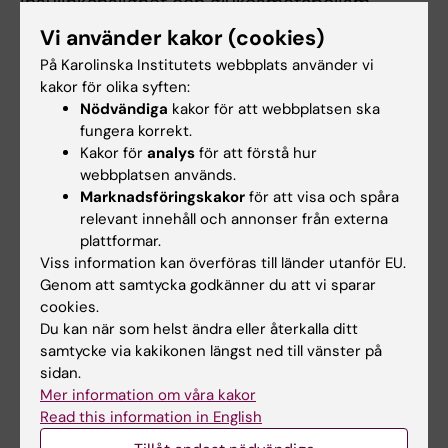
insulinkänslighet och glukosmetabolism
påverkas av typ 2 diabetes och av träning,
Vi använder kakor (cookies)
både på cellnivå och genom att studera
På Karolinska Institutets webbplats använder vi
personer med eller utan typ 2 diabetes efter
kakor för olika syften:
olika träningsinterventioner.
Nödvändiga
kakor för att webbplatsen ska
fungera korrekt.
Länk till forskargruppsidan:
Kakor för
analys
för att förstå hur
https://ki.se/en/fyfa/integrative-physiology
webbplatsen används.
Marknadsföringskakor
för att visa och spåra
relevant innehåll och annonser från externa
plattformar.
Undervisning
Viss information kan överföras till länder utanför EU.
Genom att samtycka godkänner du att vi sparar
cookies.
Jag är kursansvarig för en 15 hp kurs i Master's
Du kan när som helst ändra eller återkalla ditt
Programmet i Translationell Fsiologi och
samtycke via kakikonen längst ned till vänster på
Farmakologi. Kursen ges på våren på engelska:
sidan.
https://education.ki.se/student/physiological-
Mer information om våra kakor
and-pharmacological-mechanisms-and-
Read this information in English
experimental-approaches-15-credits/4ff002