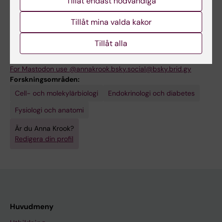
Tillåt endast nödvändiga
Tillåt mina valda kakor
Tillåt alla
Länkar:
Blueskye
For Mastodon use @annakrook.bsky.social@bsky.brid.gy
Forskningsområden:
Cell- och molekylärbiologi
Endokrinologi och diabetes
Fysiologi och anatomi
Är du Anna Krook?
Redigera din profil
Huvudmeny