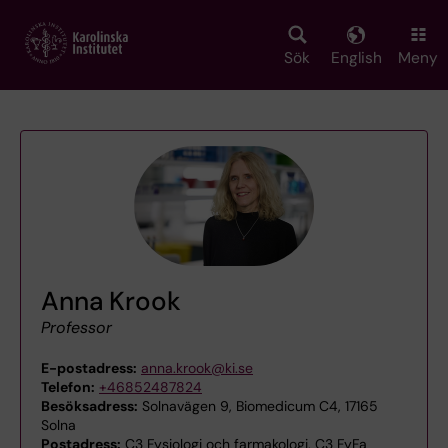
Skip
to
main
Sök
English
Meny
content
Anna Krook
Professor
E-postadress:
anna.krook@ki.se
Telefon:
+46852487824
Besöksadress:
Solnavägen 9, Biomedicum C4, 17165
Solna
Postadress:
C3 Fysiologi och farmakologi, C3 FyFa