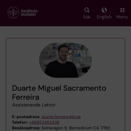
Skip
to
main
Sök
English
Meny
content
Duarte Miguel Sacramento
Ferreira
Assisterande Lektor
E-postadress:
duarte.ferreira@ki.se
Telefon:
+46852482439
Besöksadress:
Solnavägen 9, Biomedicum C4, 17165