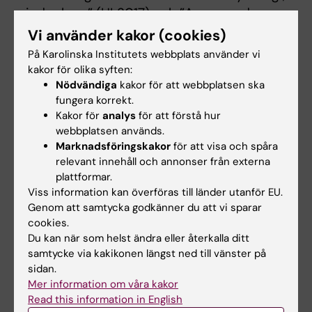
mindre kurs” (HL2017) och ”Avancerad
fysiologi” (HL2018) för masterprogrammet i
Vi använder kakor (cookies)
samarbete med KTH fram till hösten 2021.
På Karolinska Institutets webbplats använder vi
kakor för olika syften:
Nödvändiga
kakor för att webbplatsen ska
Momentansvarig för kursen DFM1 (till
fungera korrekt.
vårterminen 2021) och DSM1.1 (till vårterminen
Kakor för
analys
för att förstå hur
webbplatsen används.
2022) på det 5, 5-åriga läkarprogrammet.
Marknadsföringskakor
för att visa och spåra
relevant innehåll och annonser från externa
plattformar.
Examinator och kursansvarig för kursen
Viss information kan överföras till länder utanför EU.
”Farmakologi och toxikologi” (1BI045) för
Genom att samtycka godkänner du att vi sparar
kandidatprogrammet Biomedicin fram till
cookies.
våren 2023.
Du kan när som helst ändra eller återkalla ditt
samtycke via kakikonen längst ned till vänster på
sidan.
Mer information om våra kakor
Read this information in English
Kursansvarig för kursen ”Basvetenskap 5”, 30