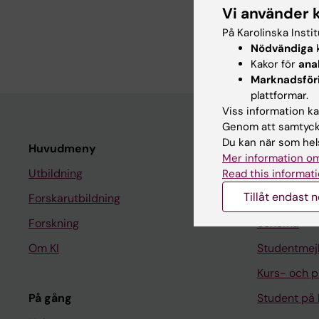
Vi använder 
Laboratorieansvarig i 
På Karolinska Insti
Mobiltelefon: 0709-5
Nödvändiga
k
Kakor för
ana
Marknadsför
plattformar.
Viss information kan
Genom att samtycka
Du kan när som hels
Huvudmeny
Student
Mer information om
Utbildning
Ladok
Read this informati
Tillåt endast 
Forskarutbildning
Canvas
Forskning
Schema
Om KI
Studentmej
Kurs- och 
På gång
Student på 