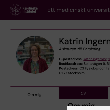
Skip
Ett medicinskt universit
to
main
content
Katrin Inge
Anknuten till Forskning
E-postadress:
katrin.ingermo@k
Besöksadress:
Solnavägen 9, B
Postadress:
C3 Fysiologi och far
171 77 Stockholm
CV
Om mig
Om mig