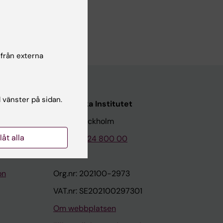
 från externa
l vänster på sidan.
Karolinska Institutet
171 77 Stockholm
llåt alla
Tel: 08-524 800 00
on
Org.nr: 202100-2973
VAT.nr: SE202100297301
Om webbplatsen