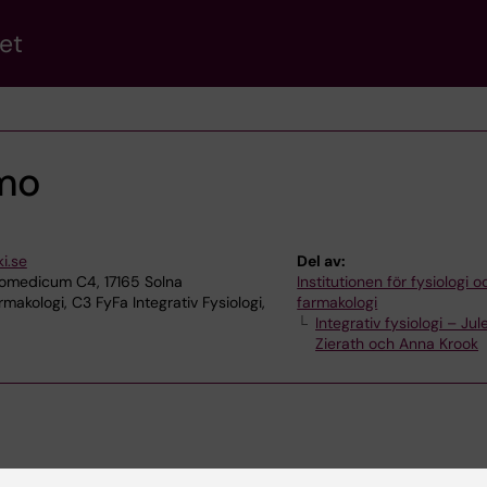
et
rmo
i.se
Del av:
iomedicum C4, 17165 Solna
Institutionen för fysiologi o
makologi, C3 FyFa Integrativ Fysiologi,
farmakologi
Integrativ fysiologi – Jul
Zierath och Anna Krook