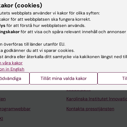
kakor (cookies)
gruppen för Integrativ Fysiologi.
tutets webbplats använder vi kakor för olika syften:
02121
akor för att webbplatsen ska fungera korrekt.
lys
för att förstå hur webbplatsen används.
ingskakor
för att visa och spåra relevant innehåll och annonser
 överföras till länder utanför EU.
 godkänner du att vi sparar cookies.
t ändra eller återkalla ditt samtycke via kakikonen längst ned til
Kontakta och besök KI
 våra kakor
Universitetsbiblioteket
on in English
nödvändiga
Tillåt mina valda kakor
Ti
Stöd forskning och utbildning
Jobba på KI
len
Karolinska Institutet Innovati
programwebbar
Kontakta presstjänsten
KI