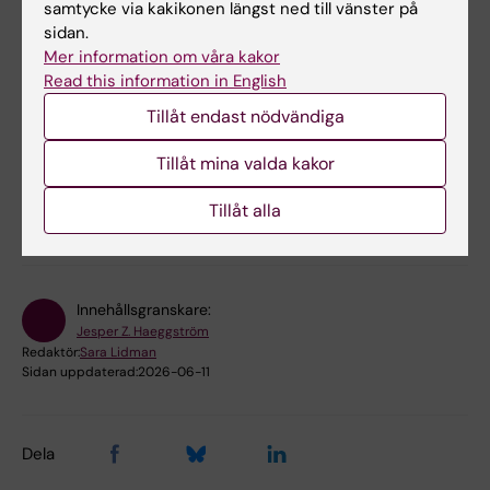
samtycke via kakikonen längst ned till vänster på
Forskningsområden:
sidan.
Cell- och molekylärbiologi
Mer information om våra kakor
Read this information in English
Immunologi inom det medicinska området
Tillåt endast nödvändiga
Lungmedicin och allergi
Tillåt mina valda kakor
Forskningsämnen:
Tillåt alla
Eikosanoider
Innehållsgranskare:
Jesper Z. Haeggström
Redaktör:
Sara Lidman
Sidan uppdaterad:
2026-06-11
Dela