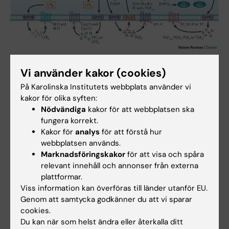
An overview of eicosanoid synthesis pathways.
Vi använder kakor (cookies)
På Karolinska Institutets webbplats använder vi
kakor för olika syften:
Jesper Z. Haeggström
Nödvändiga
kakor för att webbplatsen ska
Professor, Senior
fungera korrekt.
Kakor för
analys
för att förstå hur
Telefon:
webbplatsen används.
+46852487612
Marknadsföringskakor
för att visa och spåra
E-post:
relevant innehåll och annonser från externa
jesper.haeggstrom@ki.se
plattformar.
Viss information kan överföras till länder utanför EU.
Genom att samtycka godkänner du att vi sparar
cookies.
Du kan när som helst ändra eller återkalla ditt