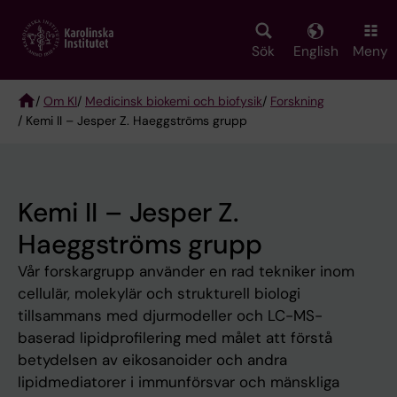
Skip
to
main
Sök
English
Meny
content
/
Om KI
/
Medicinsk biokemi och biofysik
/
Forskning
/ Kemi II – Jesper Z. Haeggströms grupp
Breadcrumb
Kemi II – Jesper Z.
Haeggströms grupp
Vår forskargrupp använder en rad tekniker inom
cellulär, molekylär och strukturell biologi
tillsammans med djurmodeller och LC-MS-
baserad lipidprofilering med målet att förstå
betydelsen av eikosanoider och andra
lipidmediatorer i immunförsvar och mänskliga