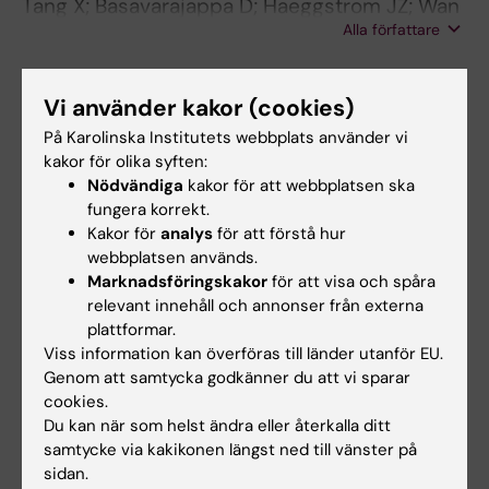
Tang X; Basavarajappa D; Haeggstrom JZ; Wan
Alla författare
M
ARTICLE:
FASEB JOURNAL.
2014;28(8):3456-
Vi använder kakor (cookies)
3467
Cathelicidin LL-37 induces time-resolved
På Karolinska Institutets webbplats använder vi
kakor för olika syften:
release of LTB
and TXA
by human
4
2
Nödvändiga
kakor för att webbplatsen ska
macrophages and triggers eicosanoid
fungera korrekt.
generation
in vivo
Kakor för
analys
för att förstå hur
Wan M; Soehnlein O; Tang X; van der Does AM;
webbplatsen används.
Alla författare
Smedler E; Uhlen P; Lindbom L; Agerberth B;
Marknadsföringskakor
för att visa och spåra
Haeggstrom JZ
relevant innehåll och annonser från externa
ARTICLE:
JOURNAL OF LEUKOCYTE BIOLOGY.
plattformar.
2014;95(6):971-981
Viss information kan överföras till länder utanför EU.
Genom att samtycka godkänner du att vi sparar
Antimicrobial peptide LL-37 promotes
cookies.
bacterial phagocytosis by human
Du kan när som helst ändra eller återkalla ditt
macrophages
samtycke via kakikonen längst ned till vänster på
Wan M; van der Does AM; Tang X; Lindbom L;
sidan.