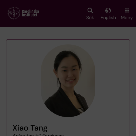
Skip
to
main
Sök
English
Meny
content
Xiao Tang
Anknuten till Forskning