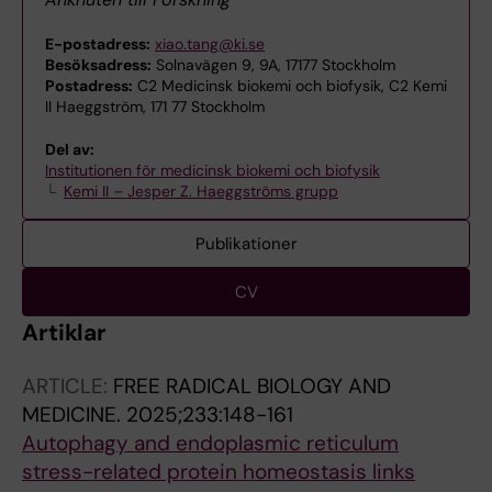
E-postadress:
xiao.tang@ki.se
Besöksadress:
Solnavägen 9, 9A, 17177 Stockholm
Postadress:
C2 Medicinsk biokemi och biofysik, C2 Kemi
II Haeggström, 171 77 Stockholm
Del av:
Institutionen för medicinsk biokemi och biofysik
Kemi II – Jesper Z. Haeggströms grupp
Publikationer
CV
Artiklar
ARTICLE:
FREE RADICAL BIOLOGY AND
MEDICINE.
2025;233:148-161
Autophagy and endoplasmic reticulum
stress-related protein homeostasis links