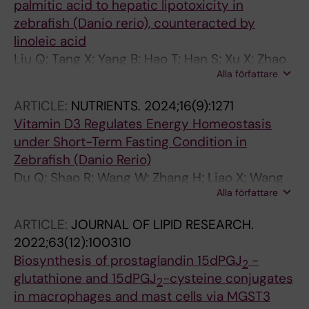
palmitic acid to hepatic lipotoxicity in
zebrafish (Danio rerio), counteracted by
linoleic acid
Liu Q; Tang X; Yang B; Hao T; Han S; Xu X; Zhao
Alla författare
Z; Lai W; Li Y; Du J; Mai K; Ai Q
ARTICLE:
NUTRIENTS.
2024;16(9):1271
Vitamin D3 Regulates Energy Homeostasis
under Short-Term Fasting Condition in
Zebrafish (Danio Rerio)
Du Q; Shao R; Wang W; Zhang H; Liao X; Wang
Alla författare
Z; Yin Z; Ai Q; Mai K; Tang X; Wan M
ARTICLE:
JOURNAL OF LIPID RESEARCH.
2022;63(12):100310
Biosynthesis of prostaglandin 15dPGJ
-
2
glutathione and 15dPGJ
-cysteine conjugates
2
in macrophages and mast cells via MGST3