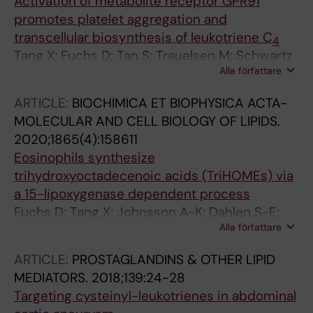
Activation of metabolite receptor GPR91
promotes platelet aggregation and
transcellular biosynthesis of leukotriene C
4
Tang X; Fuchs D; Tan S; Trauelsen M; Schwartz
Alla författare
TW; Wheelock CE; Li N; Haeggstrom JZ
ARTICLE:
BIOCHIMICA ET BIOPHYSICA ACTA-
MOLECULAR AND CELL BIOLOGY OF LIPIDS.
2020;1865(4):158611
Eosinophils synthesize
trihydroxyoctadecenoic acids (TriHOMEs) via
a 15-lipoxygenase dependent process
Fuchs D; Tang X; Johnsson A-K; Dahlen S-E;
Alla författare
Hamberg M; Wheelock CE
ARTICLE:
PROSTAGLANDINS & OTHER LIPID
MEDIATORS.
2018;139:24-28
Targeting cysteinyl-leukotrienes in abdominal