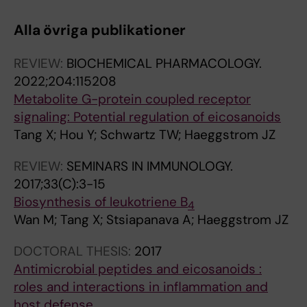
Alla övriga publikationer
REVIEW:
BIOCHEMICAL PHARMACOLOGY.
2022;204:115208
Metabolite G-protein coupled receptor
signaling: Potential regulation of eicosanoids
Tang X; Hou Y; Schwartz TW; Haeggstrom JZ
REVIEW:
SEMINARS IN IMMUNOLOGY.
2017;33(C):3-15
Biosynthesis of leukotriene B
4
Wan M; Tang X; Stsiapanava A; Haeggstrom JZ
DOCTORAL THESIS:
2017
Antimicrobial peptides and eicosanoids :
roles and interactions in inflammation and
host defense