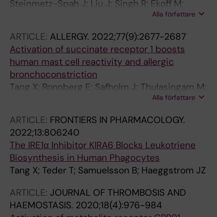
Steinmetz-Spah J; Liu J; Singh R; Ekoff M;
Alla författare
Boddul S; Tang X; Bergqvist F; Idborg H; Heitel
P; Ronnberg E; Merk D; Wermeling F;
ARTICLE:
ALLERGY.
2022;77(9):2677-2687
Haeggstrom JZ; Nilsson G; Steinhilber D;
Activation of succinate receptor 1 boosts
Larsson K; Korotkova M; Jakobsson P-J
human mast cell reactivity and allergic
bronchoconstriction
Tang X; Ronnberg E; Safholm J; Thulasingam M;
Alla författare
Trauelsen M; Schwartz TW; Wheelock CE;
Dahlen S-E; Nilsson G; Haeggstrom JZ
ARTICLE:
FRONTIERS IN PHARMACOLOGY.
2022;13:806240
The IRE1α Inhibitor KIRA6 Blocks Leukotriene
Biosynthesis in Human Phagocytes
Tang X; Teder T; Samuelsson B; Haeggstrom JZ
ARTICLE:
JOURNAL OF THROMBOSIS AND
HAEMOSTASIS.
2020;18(4):976-984