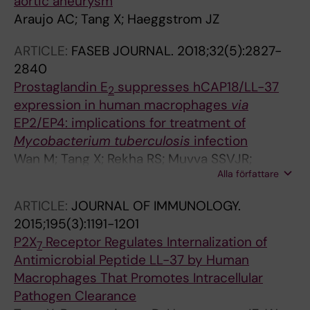
aortic aneurysm
Araujo AC; Tang X; Haeggstrom JZ
ARTICLE:
FASEB JOURNAL.
2018;32(5):2827-
2840
Prostaglandin E
suppresses hCAP18/LL-37
2
expression in human macrophages
via
EP2/EP4: implications for treatment of
Mycobacterium tuberculosis
infection
Wan M; Tang X; Rekha RS; Muvva SSVJR;
Alla författare
Brighenti S; Agerberth B; Haeggstrom JZ
ARTICLE:
JOURNAL OF IMMUNOLOGY.
2015;195(3):1191-1201
P2X
Receptor Regulates Internalization of
7
Antimicrobial Peptide LL-37 by Human
Macrophages That Promotes Intracellular
Pathogen Clearance