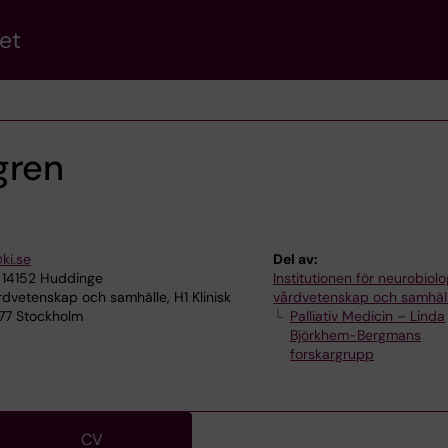
et
gren
ki.se
Del av:
 14152 Huddinge
Institutionen för neurobiolo
rdvetenskap och samhälle, H1 Klinisk
vårdvetenskap och samhäl
 77 Stockholm
Palliativ Medicin – Linda
Björkhem-Bergmans
forskargrupp
CV