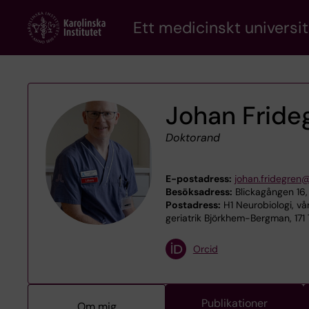
Skip
Ett medicinskt universit
to
main
content
Johan Fride
Doktorand
E-postadress:
johan.fridegren@
Besöksadress:
Blickagången 16,
Postadress:
H1 Neurobiologi, vå
geriatrik Björkhem-Bergman, 171
Orcid
Publikationer
Om mig