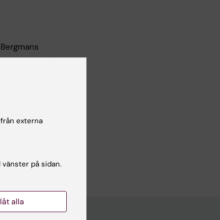
m-Bergmans
kallad
 i
å
 från externa
l vänster på sidan.
llåt alla