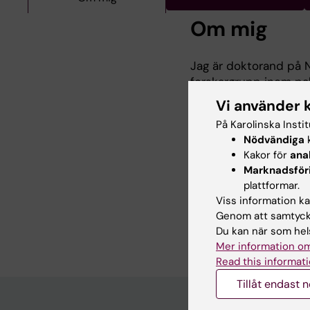
Om mig
Jag är doktorand på N
forskargrupp inom pal
Vi använder 
Min forskning handlar
På Karolinska Insti
POCUS (Point of care 
Nödvändiga
k
specialiserad palliat
Kakor för
ana
specialiserad palliati
Marknadsför
Läkarexamen 2007, le
plattformar.
Viss information kan
Specialistläkare i al
Genom att samtycka
Du kan när som hels
Mer information om
Read this informati
Tillåt endast 