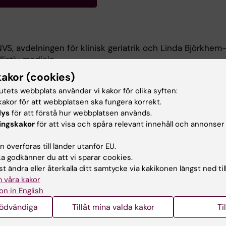
VS, avdelningen för klinisk geriatrik och Linda Björkhe
liativ medicin.
kakor (cookies)
 om bedside ultraljudsundersökning av icke-radiolog, så 
tutets webbplats använder vi kakor för olika syften:
ultrasound) och strategier för buktappning på patienter
akor för att webbplatsen ska fungera korrekt.
iv vård, både i avancerad sjukvård i hemmet (ASIH) och p
lys
för att förstå hur webbplatsen används.
v slutenvårdavdelning (SPSV).
ingskakor
för att visa och spåra relevant innehåll och annonser
gitimerad läkare 2009
 överföras till länder utanför EU.
lmänmedicin 2015 och i palliativ medicin 2020
 godkänner du att vi sparar cookies.
t ändra eller återkalla ditt samtycke via kakikonen längst ned til
 våra kakor
on in English
nödvändiga
Tillåt mina valda kakor
Ti