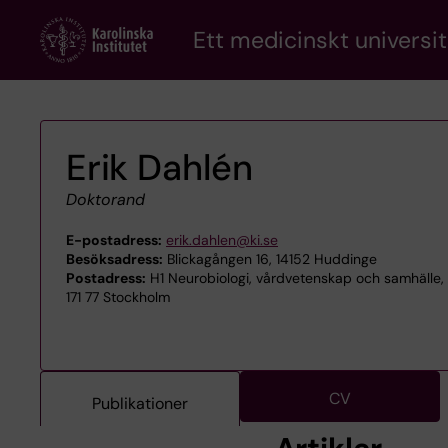
Skip
Ett medicinskt universit
to
main
content
Erik Dahlén
Doktorand
E-postadress:
erik.dahlen@ki.se
Besöksadress:
Blickagången 16, 14152 Huddinge
Postadress:
H1 Neurobiologi, vårdvetenskap och samhälle, 
171 77 Stockholm
CV
Publikationer