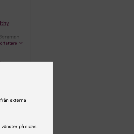
lthy
 Bergman
författare
lthy
 Bergman
författare
 från externa
ric and
l vänster på sidan.