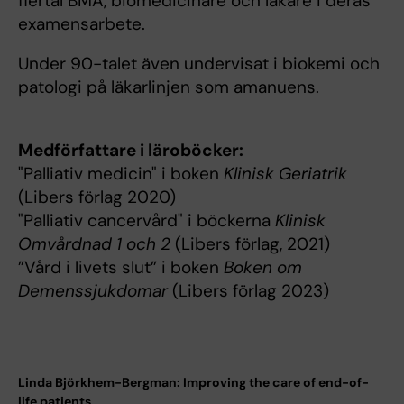
flertal BMA, biomedicinare och läkare i deras
examensarbete.
Under 90-talet även undervisat i biokemi och
patologi på läkarlinjen som amanuens.
Medförfattare i läroböcker:
"Palliativ medicin" i boken
Klinisk Geriatrik
(Libers förlag 2020)
"Palliativ cancervård" i böckerna
Klinisk
Omvårdnad 1 och 2
(Libers förlag, 2021)
”Vård i livets slut” i boken
Boken om
Demenssjukdomar
(Libers förlag 2023)
Linda Björkhem-Bergman: Improving the care of end-of-
life patients