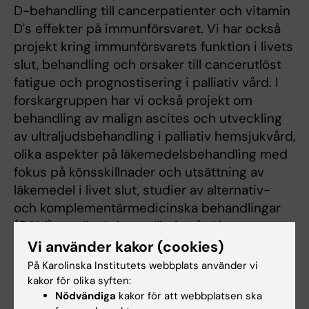
D-behandling till cancerpatienter och vitamin
D's effekter på immunförsvaret. Vi har också
projekt kring immunförsvarets funktion i livets
slut, behandling och orsaker till cancerutlöst
fatigue och prognostisering i palliativ vård. I
forskargruppen har vi också projekt om
behandling av malign ascites och utveckling
av ultraljudsbehandling i palliativ hemsjukvård,
olika aspekter på läkemedelsbehandling med
fokus på könsskillnader och utsättning av
läkemedel i livet slut, studier av alternativ-
och komplementärmedicinska behandlingar
(CAM), studier kring palliativ vård inom
hematologi samt studier om
Vi använder kakor (cookies)
nutritionsbehandling till cancerpatienter.
På Karolinska Institutets webbplats använder vi
kakor för olika syften:
Nödvändiga
kakor för att webbplatsen ska