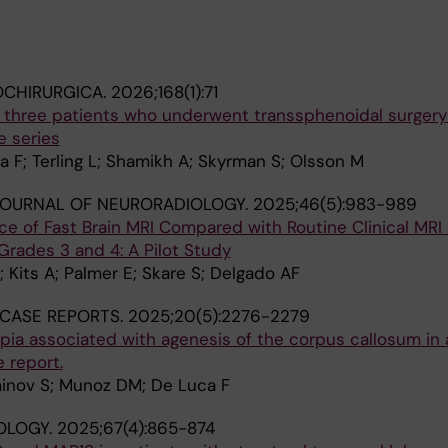
OCHIRURGICA.
2026;168(1):71
n three patients who underwent transsphenoidal surgery
e series
 F; Terling L; Shamikh A; Skyrman S; Olsson M
JOURNAL OF NEURORADIOLOGY.
2025;46(5):983-989
e of Fast Brain MRI Compared with Routine Clinical MRI 
Grades 3 and 4: A Pilot Study
 Kits A; Palmer E; Skare S; Delgado AF
CASE REPORTS.
2025;20(5):2276-2279
ia associated with agenesis of the corpus callosum in 
 report.
inov S; Munoz DM; De Luca F
OLOGY.
2025;67(4):865-874