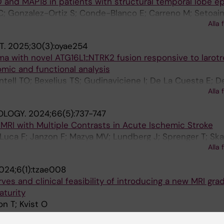
D and MAP18 in patients with structural temporal lobe e
C; Gonzalez-Ortiz S; Conde-Blanco E; Carreno M; Setoain
Alla 
T.
2025;30(3):oyae254
ma with novel ATG16L1::NTRK2 fusion responsive to larotre
mic and functional analysis
ntell TO; Bexelius TS; Gudinaviciene I; De La Cuesta E; D
Alla 
Morse H; Abel F
OLOGY.
2024;66(5):737-747
 MRI with Multiple Contrasts in Acute Ischemic Stroke
e Luca F; Janzon F; Mazya MV; Lundberg J; Sprenger T; Ska
Alla 
024;6(1):tzae008
rves and clinical feasibility of introducing a new MRI gra
aturity
n T; Kvist O