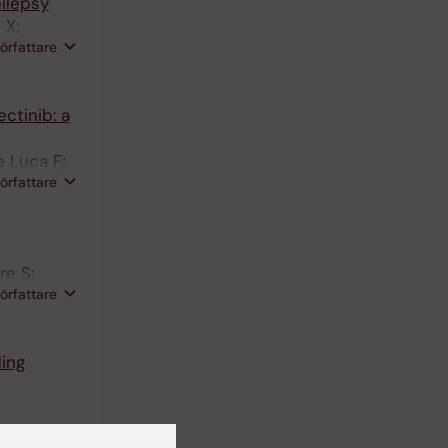
pilepsy
 X;
författare
ctinib: a
e Luca F;
författare
re S;
författare
ding