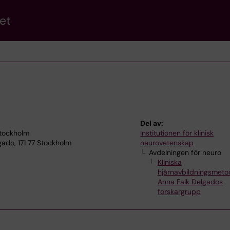
et
Del av:
Stockholm
Institutionen för klinisk
ado, 171 77 Stockholm
neurovetenskap
Avdelningen för neuro
Kliniska
hjärnavbildningsmeto
Anna Falk Delgados
forskargrupp