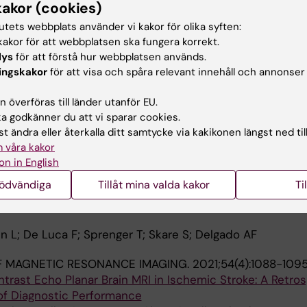
L IMAGING.
2024;24(1):23
kakor (cookies)
ll brain multi-contrast MRI versus brain CT in pediatric
tutets webbplats använder vi kakor för olika syften:
ity study
akor för att webbplatsen ska fungera korrekt.
noz DM; Aspelin A; Kvist O; Osterman Y; Ruiz SD; Skare S
lys
för att förstå hur webbplatsen används.
Alla 
ingskakor
för att visa och spåra relevant innehåll och annonser
JOURNAL OF NUCLEAR MEDICINE AND MOLECULAR IMAG
 överföras till länder utanför EU.
 godkänner du att vi sparar cookies.
I in postoperative patients after craniotomy: zero ech
t ändra eller återkalla ditt samtycke via kakikonen längst ned til
-based attenuation correction
 våra kakor
lomqvist L; Wassberg C; Martin H; Delgado AF
on in English
nödvändiga
Tillåt mina valda kakor
Ti
F MAGNETIC RESONANCE IMAGING.
2022;56(3):884-892
e Brain MRI Examination in Ischemic Stroke: A Prospect
nn L; De Luca F; Sprenger T; Skare S; Delgado AF
F MAGNETIC RESONANCE IMAGING.
2021;54(4):1088-109
rast Echo Planar Brain MRI in Ischemic Stroke: A Retro
of Diagnostic Performance