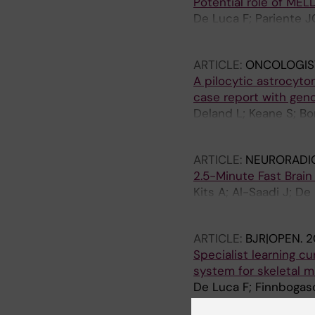
Potential role of MEL
De Luca F; Pariente J
Bargallo N
ARTICLE:
ONCOLOGIS
A pilocytic astrocyto
case report with geno
Deland L; Keane S; Bo
Nilsson JA; Caren H; 
ARTICLE:
NEURORADI
2.5-Minute Fast Brain
Kits A; Al-Saadi J; D
Delgado AF
ARTICLE:
BJR|OPEN.
2
Specialist learning cu
system for skeletal m
De Luca F; Finnbogaso