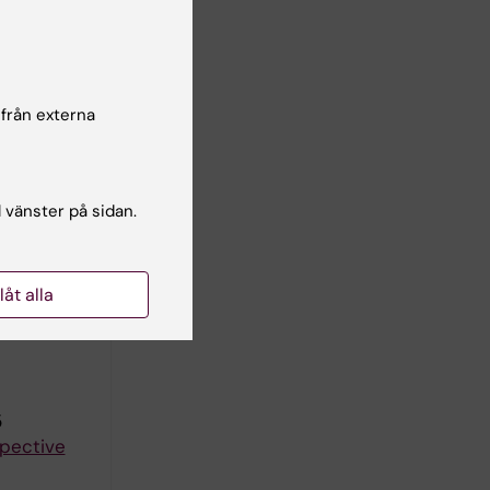
 patients:
; Delgado
författare
 från externa
ING.
o time and
l vänster på sidan.
llåt alla
ive
5
spective