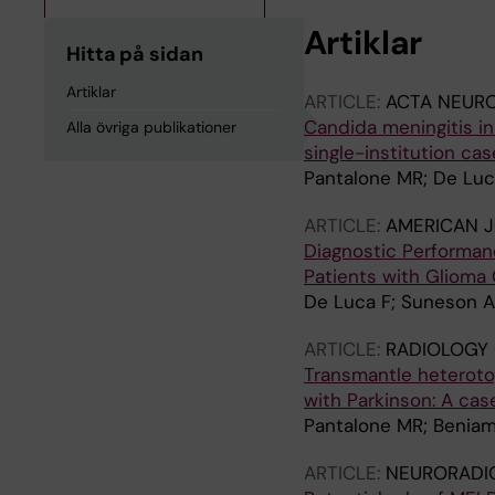
Artiklar
Hitta på sidan
Artiklar
ARTICLE:
ACTA NEUR
Candida meningitis i
Alla övriga publikationer
single-institution cas
Pantalone MR; De Luca
ARTICLE:
AMERICAN 
Diagnostic Performanc
Patients with Glioma 
De Luca F; Suneson A;
ARTICLE:
RADIOLOGY 
Transmantle heterotop
with Parkinson: A case
Pantalone MR; Beniam
ARTICLE:
NEURORADI