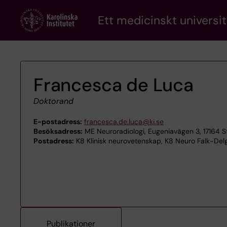
Skip
Ett medicinskt universit
to
main
content
Francesca de Luca
Doktorand
E-postadress:
francesca.de.luca@ki.se
Besöksadress:
ME Neuroradiologi, Eugeniavägen 3, 17164 
Postadress:
K8 Klinisk neurovetenskap, K8 Neuro Falk-Delg
Publikationer