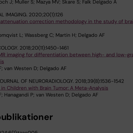
loch J; Muller S; Mazya MV; Skare S; Falk Delgado A
L IMAGING.
2020;20(1):126
 attenuation correction methodology in the study of bra
lomqvist L; Wassberg C; Martin H; Delgado AF
OLOGY.
2018;20(11):1450-1461
g MR imaging for differentiation between high- and low-g
is
F; van Westen D; Delgado AF
JOURNAL OF NEURORADIOLOGY.
2018;39(8):1536-1542
g in Children with Brain Tumor: A Meta-Analysis
F; Hanagandi P; van Westen D; Delgado AF
publikationer
24;6(1):tzae005