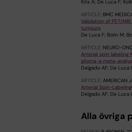
Kits A; De Luca F; Kol
ARTICLE:
BMC MEDICA
Validation of PET/MRI
tumours
De Luca F; Bolin M; B
ARTICLE:
NEURO-ONC
Arterial spin labelin
glioma-a meta-analys
Delgado AF; De Luca 
ARTICLE:
AMERICAN 
Arterial Spin-Labelin
Delgado AF; De Luca 
Alla övriga 
REVIEW:
BJR|OPEN.
20