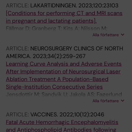
ARTICLE:
LAKARTIDNINGEN.
2023;120:23103
[Conditions for performing CT and MRI scans
in pregnant and lactating patients].
Fällmar D; Granberg T; Kits A; Nilsson M;
Alla författare
Sundström K; Åslund P-E; Carlqvist J;
Wikström J; Björkman-Burtscher I; Blystad I
ARTICLE:
NEUROSURGERY CLINICS OF NORTH
AMERICA.
2023;34(2):259-267
Learning Curve Analysis and Adverse Events
After Implementation of Neurosurgical Laser
Ablation Treatment A Population-Based
Single-Institution Consecutive Series
Jensdottir M; Sandvik U; Jakola AS; Fagerlund
Alla författare
M; Kits A; Guomundsdottir K; Tabari S; Majing
T; Fletcher-Sandersjoeoe A; Chen CC; Bartek
ARTICLE:
VACCINES.
2022;10(12):2046
JJ
Fatal Acute Hemorrhagic Encephalomyelitis
and Antiphospholipid Antibodies following