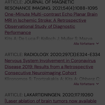
ARTICLE:
JOURNAL OF MAGNETIC
RESONANCE IMAGING.
2021;54(4):1088-1095
One-Minute Multi-contrast Echo Planar Brain
MRI in Ischemic Stroke: A Retrospective
Observational Study of Diagnostic
Performance
Kits A; De Luca F; Kolloch J; Muller S; Mazya
Alla författare
MV; Skare S; Falk Delgado A
ARTICLE:
RADIOLOGY.
2020;297(3):E324-E334
Nervous System Involvement in Coronavirus
Disease 2019: Results from a Retrospective
Consecutive Neuroimaging Cohort
Klironomos S; Tzortzakakis A; Kits A; Ohberg C;
Alla författare
Kollia E; Ahoromazdae A; Almqvist H; Aspelin
A; Martin H; Ouellette R; Al-Saadi J;
ARTICLE:
LAKARTIDNINGEN.
2020;117:19260
Hasselberg M; Haghgou M; Pedersen M;
[Laser ablation of brain tumors now available
Petersson S; Finnsson J; Lundberg J; Delgado