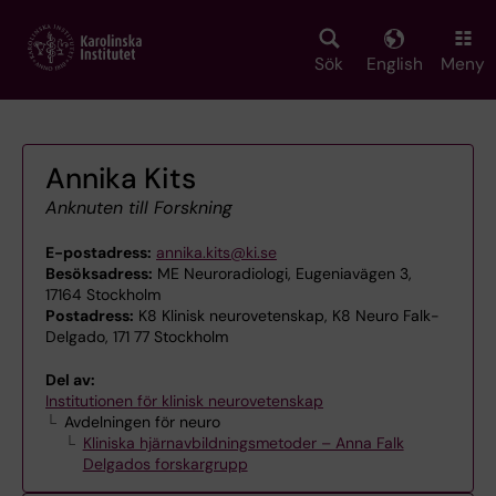
Skip
to
main
Sök
English
Meny
content
Annika Kits
Anknuten till Forskning
E-postadress:
annika.kits@ki.se
Besöksadress:
ME Neuroradiologi, Eugeniavägen 3,
17164 Stockholm
Postadress:
K8 Klinisk neurovetenskap, K8 Neuro Falk-
Delgado, 171 77 Stockholm
Del av:
Institutionen för klinisk neurovetenskap
Avdelningen för neuro
Kliniska hjärnavbildningsmetoder – Anna Falk
Delgados forskargrupp