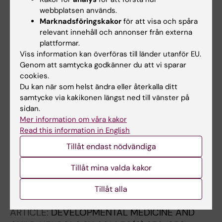
webbplatsen används.
ARTICLE:
ANNALS OF NUCLEAR MEDICINE.
Marknadsföringskakor
för att visa och spåra
2018;32(2):132-141
relevant innehåll och annonser från externa
11
Diagnostic accuracy of
C-methionine PET in
plattformar.
detecting neuropathologically confirmed
Viss information kan överföras till länder utanför EU.
recurrent brain tumor after radiation therapy
Genom att samtycka godkänner du att vi sparar
cookies.
Kits A; Martin H; Sanchez-Crespo A; Delgado
Du kan när som helst ändra eller återkalla ditt
Alla författare
AF
samtycke via kakikonen längst ned till vänster på
sidan.
ARTICLE:
RESEARCH IN DEVELOPMENTAL
Mer information om våra kakor
DISABILITIES.
2015;41-42:86-93
Read this information in English
Improvements in bimanual hand function after
Tillåt endast nödvändiga
baby-CIMT in two-year old children with
unilateral cerebral palsy: A retrospective
Tillåt mina valda kakor
study
Nordstrand L; Holmefur M; Kits A; Eliasson A-C
Tillåt alla
ARTICLE:
DEVELOPMENTAL MEDICINE AND