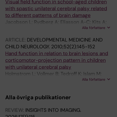
Visual field function in school-aged children
with spastic unilateral cerebral palsy related
to different patterns of brain damage
Jacobson L; Rydberg A; Eliasson A-C; Kits A;
Alla författare
Flodmark O
ARTICLE:
DEVELOPMENTAL MEDICINE AND
CHILD NEUROLOGY.
2010;52(2):145-152
Hand function in relation to brain lesions and
corticomotor-projection pattern in children
with unilateral cerebral palsy
Holmstrom L; Vollmer B; Tedroff K; Islam M;
Alla författare
Persson JK; Kits A; Forssberg H; Eliasson A-C
Alla övriga publikationer
REVIEW:
INSIGHTS INTO IMAGING.
2026;17(1):115