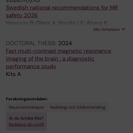
Swedish national recommendations for MR
safety 2026
Hansson B; Glans A; Nordin LE; Aberg K;
Alla författare
Owman T; Petersen C; Sandberg A; Darhult V;
Kits A; Bjorkman-Burtscher IM; Kihlberg J;
DOCTORAL THESIS:
2024
Lundberg P
Fast multi-contrast magnetic resonance
imaging of the brain : a diagnostic
performance study
Kits A
Forskningsområden:
Neurovetenskaper
Radiologi och bildbehandling
Är du Annika Kits?
Redigera din profil