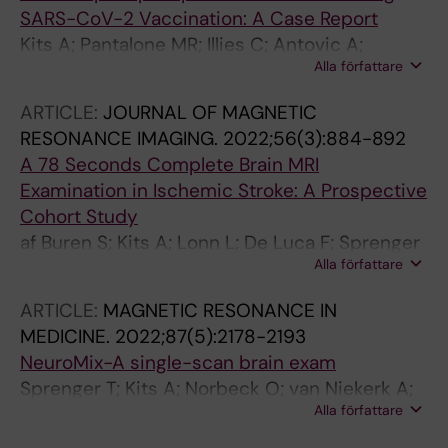
SARS-CoV-2 Vaccination: A Case Report
Kits A; Pantalone MR; Illies C; Antovic A;
Alla författare
Landtblom A-M; Iacobaeus E
ARTICLE:
JOURNAL OF MAGNETIC
RESONANCE IMAGING.
2022;56(3):884-892
A 78 Seconds Complete Brain MRI
Examination in Ischemic Stroke: A Prospective
Cohort Study
af Buren S; Kits A; Lonn L; De Luca F; Sprenger
Alla författare
T; Skare S; Delgado AF
ARTICLE:
MAGNETIC RESONANCE IN
MEDICINE.
2022;87(5):2178-2193
NeuroMix-A single-scan brain exam
Sprenger T; Kits A; Norbeck O; van Niekerk A;
Alla författare
Berglund J; Ryden H; Avventi E; Skare S