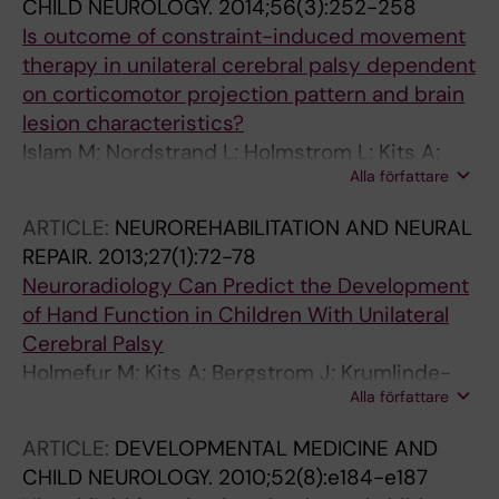
CHILD NEUROLOGY.
2014;56(3):252-258
Is outcome of constraint-induced movement
therapy in unilateral cerebral palsy dependent
on corticomotor projection pattern and brain
lesion characteristics?
Islam M; Nordstrand L; Holmstrom L; Kits A;
Alla författare
Forssberg H; Eliasson A-C
ARTICLE:
NEUROREHABILITATION AND NEURAL
REPAIR.
2013;27(1):72-78
Neuroradiology Can Predict the Development
of Hand Function in Children With Unilateral
Cerebral Palsy
Holmefur M; Kits A; Bergstrom J; Krumlinde-
Alla författare
Sundholm L; Flodmark O; Forssberg H;
Eliasson A-C
ARTICLE:
DEVELOPMENTAL MEDICINE AND
CHILD NEUROLOGY.
2010;52(8):e184-e187