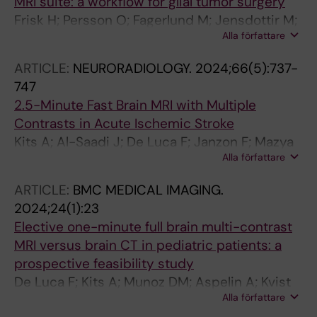
MRI suite: a workflow for glial tumor surgery
Frisk H; Persson O; Fagerlund M; Jensdottir M;
Alla författare
El-Hajj VG; Burstrom G; Sunesson A; Kits A;
Majing T; Edstrom E; Kaijser M; Elmi-Terander
ARTICLE:
NEURORADIOLOGY.
2024;66(5):737-
A
747
2.5-Minute Fast Brain MRI with Multiple
Contrasts in Acute Ischemic Stroke
Kits A; Al-Saadi J; De Luca F; Janzon F; Mazya
Alla författare
MV; Lundberg J; Sprenger T; Skare S; Delgado
AF
ARTICLE:
BMC MEDICAL IMAGING.
2024;24(1):23
Elective one-minute full brain multi-contrast
MRI versus brain CT in pediatric patients: a
prospective feasibility study
De Luca F; Kits A; Munoz DM; Aspelin A; Kvist
Alla författare
O; Osterman Y; Ruiz SD; Skare S; Delgado AF