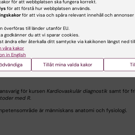
akor för att webbplatsen ska fungera korrekt.
 sjukdom och under extrema fysiologiska förhållanden.
lys
för att förstå hur webbplatsen används.
ingskakor
för att visa och spåra relevant innehåll och annonser
 överföras till länder utanför EU.
ng
 godkänner du att vi sparar cookies.
t ändra eller återkalla ditt samtycke via kakikonen längst ned til
 våra kakor
främst inriktad på utbildningsprogrammen på grundnivå 
on in English
mmet, fysioterapeutprogrammet, arbetsterapeutprogra
ikerprogrammet. Jag undervisar även på avancerad nivå
nödvändiga
Tillåt mina valda kakor
Ti
anslationell fysiologi och farmakologi samt Biomedicin
ansvarig för kursen
Kardiovaskulär diagnostik
samt för f
etoder med R
.
mpetensområde är människans anatomi och fysiologi.