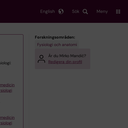
English
Sök
Meny
Forskningsområden:
Fysiologi och anatomi
Är du Mirko Mandić?
Redigera din profil
iologi:
iemedicin
siologi
k
iemedicin
siologi