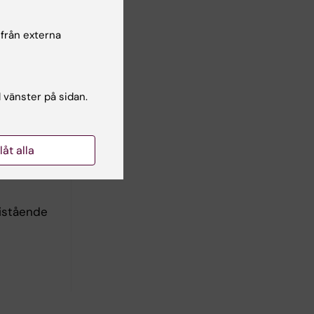
 från externa
l vänster på sidan.
inom
mmet och
 inom
llåt alla
sk
ristående