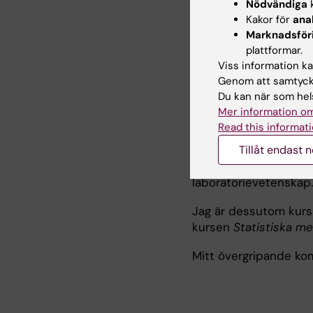
Nödvändiga
k
anpassning vid hälsa,
Kakor för
ana
Marknadsför
plattformar.
Viss information kan
Undervisni
Genom att samtycka
Du kan när som hels
Mer information om
Min undervisning är 
Read this informati
sjuksköterskeprogra
biomedicinska analyt
Tillåt endast 
masterprogrammen i Tr
laboratorievetenskap.
Jag är dessutom kurs
kursen
Statistiska m
Mitt övergripande ko