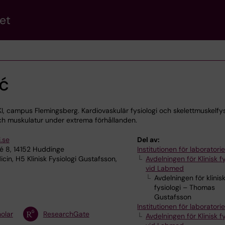
et
ć
d KI, campus Flemingsberg. Kardiovaskulär fysiologi och skelettmuskelfys
h muskulatur under extrema förhållanden.
.se
Del av:
lé 8, 14152 Huddinge
Institutionen för laborator
in, H5 Klinisk Fysiologi Gustafsson,
Avdelningen för Klinisk fy
vid Labmed
Avdelningen för klinis
fysiologi – Thomas
Gustafsson
Institutionen för laborator
olar
ResearchGate
Avdelningen för Klinisk fy