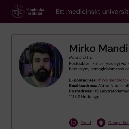
Skip
Ett medicinskt universit
to
main
content
Mirko Mandi
Postdoktor
Postdoktor i klinisk fysiologi vi
blodvolym, hemoglobinmassa oc
E-postadress:
mirko.mandic@ki
Besöksadress:
Alfred Nobels al
Postadress:
H5 Laboratoriemedic
141 52 Huddinge
Orcid
Google Sch