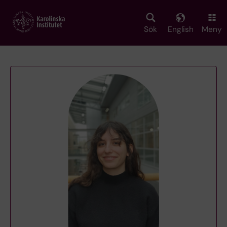
Skip
to
main
Sök
English
Meny
content