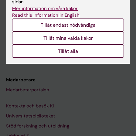
sidan.
Mer information om våra kakor
Ladok
Read this information in English
Canvas
Tillåt endast nödvändiga
Schema
Tillåt mina valda kakor
Studentmejlen
Kurs- och programwebbar
Tillåt alla
Student på KI
Medarbetare
Medarbetarportalen
Kontakta och besök KI
Universitetsbiblioteket
Stöd forskning och utbildning