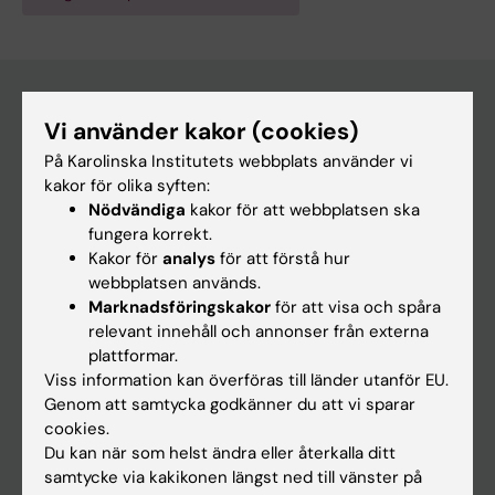
Vi använder kakor (cookies)
Huvudmeny
På Karolinska Institutets webbplats använder vi
Utbildning
kakor för olika syften:
Nödvändiga
kakor för att webbplatsen ska
Forskarutbildning
fungera korrekt.
Forskning
Kakor för
analys
för att förstå hur
webbplatsen används.
Om KI
Marknadsföringskakor
för att visa och spåra
relevant innehåll och annonser från externa
plattformar.
På gång
Viss information kan överföras till länder utanför EU.
Nyheter
Genom att samtycka godkänner du att vi sparar
cookies.
Kalender
Du kan när som helst ändra eller återkalla ditt
samtycke via kakikonen längst ned till vänster på
Student