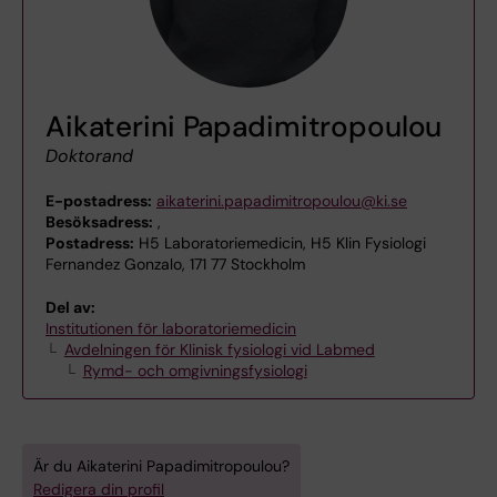
Aikaterini Papadimitropoulou
Doktorand
E-postadress:
aikaterini.papadimitropoulou@ki.se
Besöksadress:
,
Postadress:
H5 Laboratoriemedicin, H5 Klin Fysiologi
Fernandez Gonzalo, 171 77 Stockholm
Del av:
Institutionen för laboratoriemedicin
Avdelningen för Klinisk fysiologi vid Labmed
Rymd- och omgivningsfysiologi
Är du Aikaterini Papadimitropoulou?
Redigera din profil