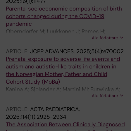
2025;16(1):11477
Parental socioeconomic composition of birth
cohorts changed during the COVID-19
pandemic
Oberndorfer M; Luukkonen J; Remes H;
Alla författare
Waldhor T; Burgos-Ochoa L; Rado MK; Been
JV; Mpumwire Ostergren O; Fallesen P;
ARTICLE:
JCPP ADVANCES.
2025;5(4):e70002
Montgomerie A; Pilkington RM; Lynch J; Paixao
Prenatal exposure to adverse life events and
Cruz ES; Falcao IR; Martikainen PT
autism and autistic-like traits in children in
the Norwegian Mother, Father and Child
Cohort Study (MoBa)
Kanina A; Sjolander A; Martini MI; Butwicka A;
Alla författare
Larsson H; Hughes AM; Rado MK; Taylor MJ;
Havdahl A; Ask H; Rosenqvist MA
ARTICLE:
ACTA PAEDIATRICA.
2025;114(11):2925-2934
The Association Between Clinically Diagnosed