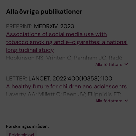
R
R
R
R
R
R
Alla övriga publikationer
N
N
N
N
N
N
A
A
A
A
A
A
PREPRINT:
MEDRXIV.
2023
L
L
L
L
L
L
Associations of social media use with
A
A
A
A
A
A
tobacco smoking and e-cigarettes: a national
R
R
R
R
R
R
longitudinal study
T
T
T
T
T
T
Hopkinson NS; Vrinten C; Parnham JC; Radó
I
I
I
I
I
I
Alla författare
MK; Filippidis FT; Vamos E; Laverty AA
C
C
C
C
C
C
L
L
L
L
L
L
LETTER:
LANCET.
2022;400(10358):1100
E
E
E
E
E
E
A healthy future for children and adolescents.
:
:
:
:
:
:
Laverty AA; Millett C; Been JV; Filippidis FT;
E
J
B
J
J
I
Alla författare
Radó MK
C
O
M
O
A
N
L
U
J
U
S
T
I
R
O
R
S
E
Forskningsområden:
N
N
P
N
S
R
Epidemiologi