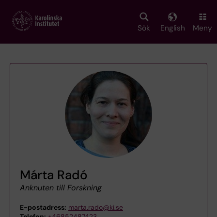
Skip
to
main
Sök
English
Meny
content
Márta Radó
Anknuten till Forskning
E-postadress:
marta.rado@ki.se
Telefon:
+46852487423