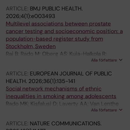
ARTICLE:
BMJ PUBLIC HEALTH.
2026;4(1):e003493
Multilevel associations between prostate
cancer testing and socioeconomic position: a
population-based register study from
Stockholm, Sweden
Rai B; Rado M; Oberg AS; Kuja-Halkola R;
Alla författare
Clements MS
ARTICLE:
EUROPEAN JOURNAL OF PUBLIC
HEALTH.
2026;36(1):135-141
Social network mechanisms of ethnic
inequalities in smoking among adolescents
Rado MK; Kisfalusi D; Laverty AA; Van Lenthe
Alla författare
FJ; Been JV; Takacs K
ARTICLE:
NATURE COMMUNICATIONS.