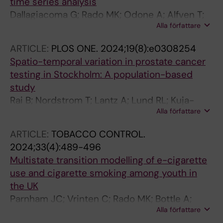
time series analysis
Dallagiacoma G; Rado MK; Odone A; Alfven T;
Alla författare
Rhedin SA
ARTICLE:
PLOS ONE.
2024;19(8):e0308254
Spatio-temporal variation in prostate cancer
testing in Stockholm: A population-based
study
Rai B; Nordstrom T; Lantz A; Lund RL; Kuja-
Alla författare
Halkola R; Rado M; Oberg S; Hao S; Du X;
Clements M
ARTICLE:
TOBACCO CONTROL.
2024;33(4):489-496
Multistate transition modelling of e-cigarette
use and cigarette smoking among youth in
the UK
Parnham JC; Vrinten C; Rado MK; Bottle A;
Alla författare
Filippidis FT; Laverty AA