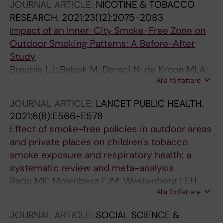
JOURNAL ARTICLE:
NICOTINE & TOBACCO
RESEARCH.
2021;23(12):2075-2083
Impact of an Inner-City Smoke-Free Zone on
Outdoor Smoking Patterns: A Before-After
Study
Breunis LJ; Bebek M; Dereci N; de Kroon MLA;
Alla författare
Rado MK; Been JV
JOURNAL ARTICLE:
LANCET PUBLIC HEALTH.
2021;6(8):E566-E578
Effect of smoke-free policies in outdoor areas
and private places on children's tobacco
smoke exposure and respiratory health: a
systematic review and meta-analysis
Rado MK; Molenberg FJM; Westenberg LEH;
Alla författare
Sheikh A; Millett C; Burdorf A; van Lenthe FJ;
Been JV
JOURNAL ARTICLE:
SOCIAL SCIENCE &