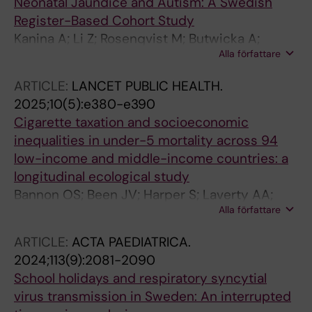
Neonatal Jaundice and Autism: A Swedish
Register-Based Cohort Study
Kanina A; Li Z; Rosenqvist M; Butwicka A;
Alla författare
Larsson H; Johansson S; Rado MK; Martini MI;
Taylor MJ
ARTICLE:
LANCET PUBLIC HEALTH.
2025;10(5):e380-e390
Cigarette taxation and socioeconomic
inequalities in under-5 mortality across 94
low-income and middle-income countries: a
longitudinal ecological study
Bannon OS; Been JV; Harper S; Laverty AA;
Alla författare
Millett C; van Lenthe FJ; Filippidis F; Rado MK
ARTICLE:
ACTA PAEDIATRICA.
2024;113(9):2081-2090
School holidays and respiratory syncytial
virus transmission in Sweden: An interrupted