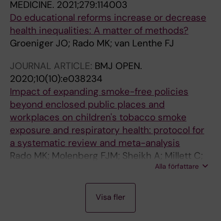
MEDICINE.
2021;279:114003
Do educational reforms increase or decrease
health inequalities: A matter of methods?
Groeniger JO; Rado MK; van Lenthe FJ
JOURNAL ARTICLE:
BMJ OPEN.
2020;10(10):e038234
Impact of expanding smoke-free policies
beyond enclosed public places and
workplaces on children's tobacco smoke
exposure and respiratory health: protocol for
a systematic review and meta-analysis
Rado MK; Molenberg FJM; Sheikh A; Millett C;
Alla författare
Bramer WM; Burdorf A; van Lenthe FJ; Been JV
J
J
J
J
J
J
Visa fler
O
O
O
O
O
O
U
U
U
U
U
U