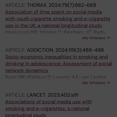
ARTICLE:
THORAX.
2024;79(7):662-669
Association of time spent on social media
with youth cigarette smoking and e-cigarette
use in the UK: a national longitudinal study
Hopkinson NS; Vrinten C; Parnham JC; Rado
Alla författare
MK; Filippidis F; Vamos EP; Laverty AA
ARTICLE:
ADDICTION.
2024;119(3):488-498
Socio-economic inequalities in smoking and
drinking in adolescence: Assessment of social
network dynamics
Rado MK; Kisfalusi D; Laverty AA; van Lenthe
Alla författare
FJ; Been JV; Takacs K
ARTICLE:
LANCET.
2023;402:s91
Associations of social media use with
smoking and e-cigarettes: a national
longitudinal study