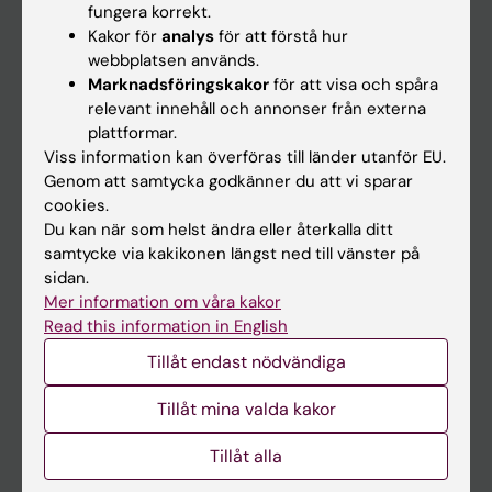
fungera korrekt.
Kakor för
analys
för att förstå hur
Student
webbplatsen används.
Marknadsföringskakor
för att visa och spåra
Ladok
relevant innehåll och annonser från externa
Canvas
plattformar.
Viss information kan överföras till länder utanför EU.
Schema
Genom att samtycka godkänner du att vi sparar
Studentmejlen
cookies.
Du kan när som helst ändra eller återkalla ditt
Kurs- och programwebbar
samtycke via kakikonen längst ned till vänster på
Student på KI
sidan.
Mer information om våra kakor
Read this information in English
Medarbetare
Tillåt endast nödvändiga
Medarbetarportalen
Tillåt mina valda kakor
Kontakta och besök KI
Tillåt alla
Universitetsbiblioteket