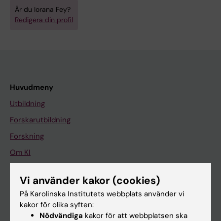
Är du Iorana Fey?
Redigera din profil
Huvudmeny
Utbildning
Forskarutbildning
Forskning
Om KI
Vi använder kakor (cookies)
På gång
På Karolinska Institutets webbplats använder vi
Nyheter
kakor för olika syften:
Nödvändiga
kakor för att webbplatsen ska
Kalender