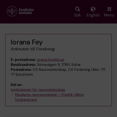
Skip
to
main
Sök
English
Meny
content
Iorana Fey
Anknuten till Forskning
E-postadress:
iorana.fey@ki.se
Besöksadress:
Solnavägen 9, 17165 Solna
Postadress:
C4 Neurovetenskap, C4 Forskning Ullen, 171
77 Stockholm
Del av:
Institutionen för neurovetenskap
Musikens neuropsykologi – Fredrik Ulléns
forskargrupp