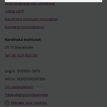
Stöd forskning och utbildning
Jobba på KI
Karolinska Institutet Innovation
Kontakta presstjänsten
Karolinska Institutet
171 77 Stockholm
Tel: 08-524 800 00
Org.nr: 202100-2973
VAT.nr: SE202100297301
Om webbplatsen
Tillgänglighetsredogörelse
Manage your cookies