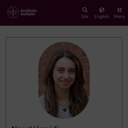
Skip
to
main
Sök
English
Meny
content