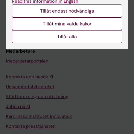
Read this information in English
Schema
Tillåt endast nödvändiga
Studentmejlen
Kurs- och programwebbar
Tillåt mina valda kakor
Student på KI
Tillåt alla
Medarbetare
Medarbetarportalen
Kontakta och besök KI
Universitetsbiblioteket
Stöd forskning och utbildning
Jobba på KI
Karolinska Institutet Innovation
Kontakta presstjänsten