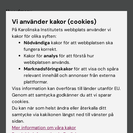
Huvudmeny
Vi använder kakor (cookies)
Utbildning
På Karolinska Institutets webbplats använder vi
Forskarutbildning
kakor för olika syften:
Forskning
Nödvändiga
kakor för att webbplatsen ska
fungera korrekt.
Om KI
Kakor för
analys
för att förstå hur
webbplatsen används.
Marknadsföringskakor
för att visa och spåra
På gång
relevant innehåll och annonser från externa
Nyheter
plattformar.
Viss information kan överföras till länder utanför EU.
Kalender
Genom att samtycka godkänner du att vi sparar
cookies.
Student
Du kan när som helst ändra eller återkalla ditt
samtycke via kakikonen längst ned till vänster på
Ladok
sidan.
Canvas
Mer information om våra kakor