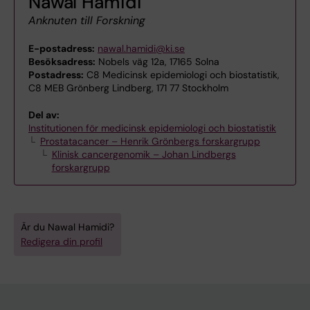
Nawal Hamidi
Anknuten till Forskning
E-postadress:
nawal.hamidi@ki.se
Besöksadress:
Nobels väg 12a, 17165 Solna
Postadress:
C8 Medicinsk epidemiologi och biostatistik,
C8 MEB Grönberg Lindberg, 171 77 Stockholm
Del av:
Institutionen för medicinsk epidemiologi och biostatistik
Prostatacancer – Henrik Grönbergs forskargrupp
Klinisk cancergenomik – Johan Lindbergs
forskargrupp
Är du Nawal Hamidi?
Redigera din profil