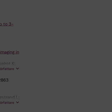
p to 3-
imaging in
elrot K;
författare
12863
gstrand L;
författare