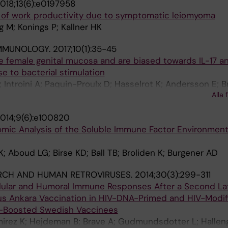
018;13(6):e0197958
ss of work productivity due to symptomatic leiomyoma
g M; Konings P; Kallner HK
MMUNOLOGY.
2017;10(1):35-45
he female genital mucosa and are biased towards IL-17 a
e to bacterial stimulation
Introini A; Paquin-Proulx D; Hasselrot K; Andersson E; Br
Alla 
nd A
014;9(6):e100820
mic Analysis of the Soluble Immune Factor Environment 
; Aboud LG; Birse KD; Ball TB; Broliden K; Burgener AD
RCH AND HUMAN RETROVIRUSES.
2014;30(3):299-311
lular and Humoral Immune Responses After a Second La
rus Ankara Vaccination in HIV-DNA-Primed and HIV-Modif
a-Boosted Swedish Vaccinees
irez K; Hejdeman B; Brave A; Gudmundsdotter L; Hallen