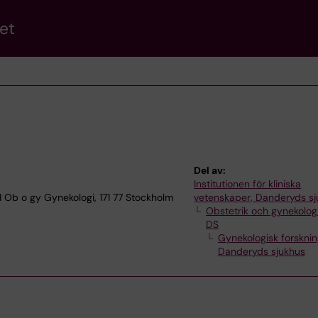
et
Del av:
Institutionen för kliniska
1 Ob o gy Gynekologi, 171 77 Stockholm
vetenskaper, Danderyds s
Obstetrik och gynekologi
DS
Gynekologisk forsknin
Danderyds sjukhus