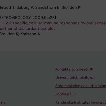
 Hirbod T; Saberg P; Sandstrom E; Broliden K
RETROVIROLOGY.
2009;6:p231
 HIV-1 specific cellular immune responses by oral expos
artner of discordant couples
Broliden K; Karlsson A
Kontakta och besök KI
Universitetsbiblioteket
Stöd forskning och utbildning
Jobba på KI
len
Karolinska Institutet Innovati