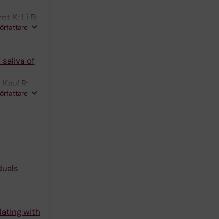
t K; Li B;
författare
 saliva of
 Kaul R;
författare
duals
ating with