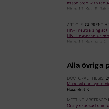
associated with redu
Hirbod T; Kaul R; Reic
Moses S; MacDonald K
ARTICLE:
CURRENT HI
HIV-1 neutralizing act
HIV-1-exposed uninfe
Hirbod T; Reichard C;
Broliden K
Alla övriga 
DOCTORAL THESIS:
2
Mucosal and systemic
Hasselrot K
MEETING ABSTRACT:
Orally exposed uninfe