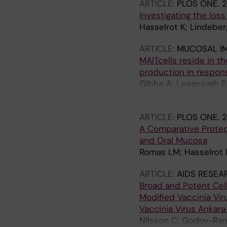
ARTICLE:
PLOS ONE.
2
Investigating the lo
Hasselrot K; Lindeber
ARTICLE:
MUCOSAL I
MAITcells reside in t
production in respons
Gibbs A; Leeansyah E; 
Sandberg JK; Tjernlu
ARTICLE:
PLOS ONE.
2
A Comparative Proteo
and Oral Mucosa
Romas LM; Hasselrot K
ARTICLE:
AIDS RESEA
Broad and Potent Cel
Modified Vaccinia Vi
Vaccinia Virus Ankar
Nilsson C; Godoy-Ram