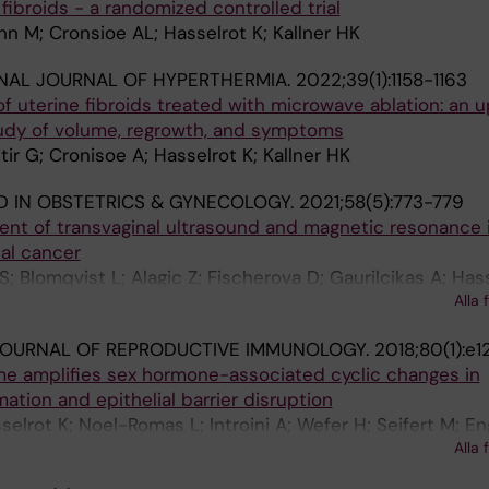
fibroids - a randomized controlled trial
n M; Cronsioe AL; Hasselrot K; Kallner HK
NAL JOURNAL OF HYPERTHERMIA.
2022;39(1):1158-1163
f uterine fibroids treated with microwave ablation: an u
tudy of volume, regrowth, and symptoms
r G; Cronisoe A; Hasselrot K; Kallner HK
 IN OBSTETRICS & GYNECOLOGY.
2021;58(5):773-779
ent of transvaginal ultrasound and magnetic resonance 
cal cancer
 S; Blomqvist L; Alagic Z; Fischerova D; Gaurilcikas A; Hass
Alla 
 Sundin A; Epstein E
JOURNAL OF REPRODUCTIVE IMMUNOLOGY.
2018;80(1):e
me amplifies sex hormone-associated cyclic changes in
ation and epithelial barrier disruption
sselrot K; Noel-Romas L; Introini A; Wefer H; Seifert M; En
Alla 
 K; Burgener AD