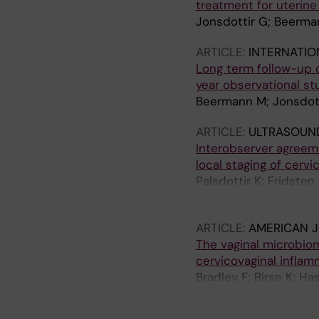
treatment for uterine 
Jonsdottir G; Beerman
ARTICLE:
INTERNATIO
Long term follow-up o
year observational s
Beermann M; Jonsdotti
ARTICLE:
ULTRASOUND
Interobserver agreem
local staging of cervi
Palsdottir K; Fridsten
Jaderling F; Testa AC;
ARTICLE:
AMERICAN 
The vaginal microbio
cervicovaginal inflamm
Bradley F; Birse K; Ha
Tjernlund A; Broliden