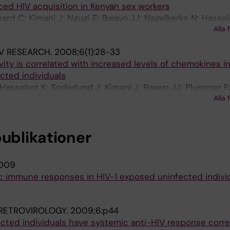
ced HIV acquisition in Kenyan sex workers
hard C; Kimani J; Ngugi E; Bwayo JJ; Nagelkerke N; Hasselro
Alla 
S; Broliden K
V RESEARCH.
2008;6(1):28-33
ivity is correlated with increased levels of chemokines in
cted individuals
 Hasselrot K; Soderlund J; Kimani J; Bwayo JJ; Plummer F;
Alla 
publikationer
009
 immune responses in HIV-1 exposed uninfected indivi
RETROVIROLOGY.
2009;6:p44
cted individuals have systemic anti-HIV response correl