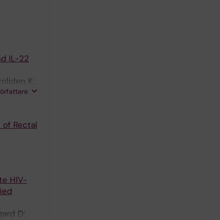
nd IL-22
oliden K;
författare
of Rectal
te HIV-
ied
gard D;