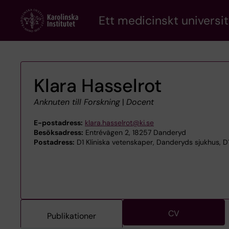
Skip
Ett medicinskt universit
to
main
content
Klara Hasselrot
Anknuten till Forskning
|
Docent
E-postadress:
klara.hasselrot@ki.se
Besöksadress:
Entrévägen 2, 18257 Danderyd
Postadress:
D1 Kliniska vetenskaper, Danderyds sjukhus, D
CV
Publikationer