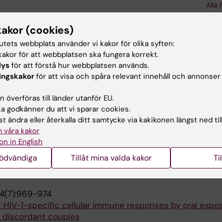
 L; Hasselrot K; Earl PL; Polonis VR; Marovich MA; Robb M
Alla 
B; Biberfeld G
012;7(10):e47570
kakor (cookies)
y of Cervical Biopsy Sampling for Mucosal Immune Studie
tutets webbplats använder vi kakor för olika syften:
rom Nairobi, Kenya
akor för att webbplatsen ska fungera korrekt.
 J; Kimani J; Ball TB; Kaul R; Hirbod T
lys
för att förstå hur webbplatsen används.
ingskakor
för att visa och spåra relevant innehåll och annonser
6(15):1857-1867
e-rich proteins are elevated in HIV-exposed seronegati
 överföras till länder utanför EU.
 godkänner du att vi sparar cookies.
estmacott G; Plummer F; Ball B; Broliden K; Hasselrot K
t ändra eller återkalla ditt samtycke via kakikonen längst ned til
 våra kakor
4(10):1569-1575
on in English
cted men who have sex with men have increased levels o
nödvändiga
Tillåt mina valda kakor
Ti
iated with sexual behavior
Duvefelt K; Hirbod T; Sandstrom E; Broliden K
4(7):969-974
 HIV-1-specific cellular immune responses by oral expos
f discordant couples