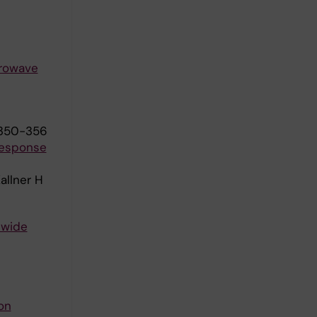
crowave
:350-356
 response
allner H
nwide
on