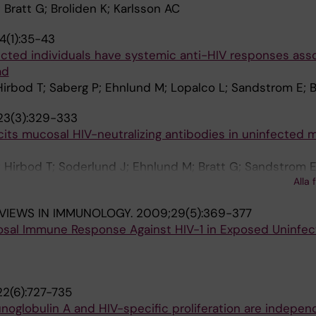
 Bratt G; Broliden K; Karlsson AC
4(1):35-43
ected individuals have systemic anti-HIV responses asso
ad
 Hirbod T; Saberg P; Ehnlund M; Lopalco L; Sandstrom E; B
23(3):329-333
cits mucosal HIV-neutralizing antibodies in uninfected
; Hirbod T; Soderlund J; Ehnlund M; Bratt G; Sandstrom E
Alla 
EVIEWS IN IMMUNOLOGY.
2009;29(5):369-377
osal Immune Response Against HIV-1 in Exposed Uninfe
2(6):727-735
noglobulin A and HIV-specific proliferation are indepen