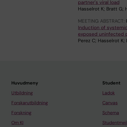
partner's viral load
Hasselrot K; Bratt G;
MEETING ABSTRACT:
Induction of systemic
exposed uninfected p
Perez C; Hasselrot K; 
Huvudmeny
Student
Utbildning
Ladok
Forskarutbildning
Canvas
Forskning
Schema
Om KI
Studentmej