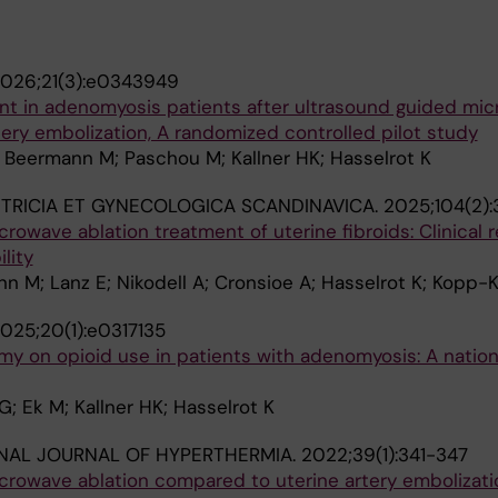
026;21(3):e0343949
 in adenomyosis patients after ultrasound guided mi
rtery embolization, A randomized controlled pilot study
; Beermann M; Paschou M; Kallner HK; Hasselrot K
TRICIA ET GYNECOLOGICA SCANDINAVICA.
2025;104(2)
rowave ablation treatment of uterine fibroids: Clinical
lity
n M; Lanz E; Nikodell A; Cronsioe A; Hasselrot K; Kopp-K
025;20(1):e0317135
my on opioid use in patients with adenomyosis: A natio
G; Ek M; Kallner HK; Hasselrot K
NAL JOURNAL OF HYPERTHERMIA.
2022;39(1):341-347
crowave ablation compared to uterine artery embolizati