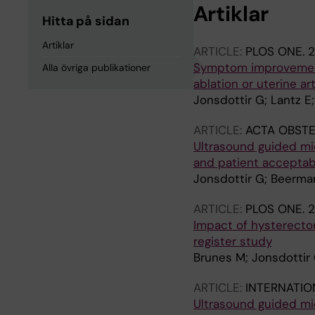
Artiklar
Hitta på sidan
Artiklar
ARTICLE:
PLOS ONE.
2
Symptom improvement
Alla övriga publikationer
ablation or uterine a
Jonsdottir G; Lantz E
ARTICLE:
ACTA OBSTE
Ultrasound guided mic
and patient acceptabi
Jonsdottir G; Beerman
ARTICLE:
PLOS ONE.
2
Impact of hysterecto
register study
Brunes M; Jonsdottir 
ARTICLE:
INTERNATIO
Ultrasound guided mi