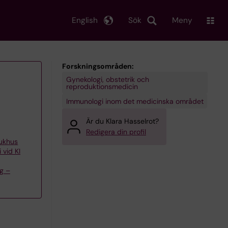
English
Sök
Meny
Forskningsområden:
Gynekologi, obstetrik och
reproduktionsmedicin
Immunologi inom det medicinska området
Är du Klara Hasselrot?
Redigera din profil
jukhus
 vid KI
g –