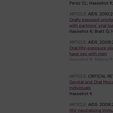
Perez CL; Hasselrot K;
ARTICLE:
AIDS.
2010;2
Orally exposed uninf
with partners' viral lo
Hasselrot K; Bratt G;
ARTICLE:
AIDS.
2009;
Oral HIV-exposure eli
have sex with men
Hasselrot K; Saberg P
K
ARTICLE:
CRITICAL R
Genital and Oral Muc
Individuals
Hasselrot K
ARTICLE:
AIDS.
2008;2
HIV-neutralizing immu