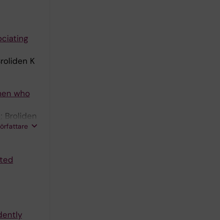
ciating
roliden K
 men who
; Broliden
författare
cted
dently