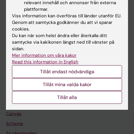
relevant innehåll och annonser från externa
Utbildning
plattformar.
Viss information kan överföras till länder utanför EU.
Forskarutbildning
Genom att samtycka godkänner du att vi sparar
Forskning
cookies.
Du kan när som helst ändra eller återkalla ditt
Om KI
samtycke via kakikonen längst ned till vänster på
sidan.
Mer information om våra kakor
På gång
Read this information in English
Nyheter
Tillåt endast nödvändiga
Kalender
Tillåt mina valda kakor
Student
Tillåt alla
Ladok
Canvas
Schema
Studentmejlen