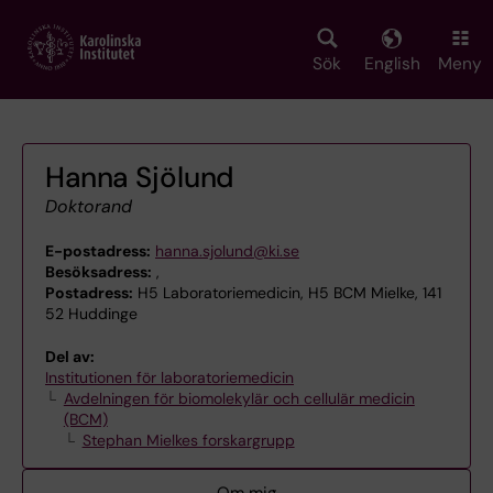
Skip
to
main
Sök
English
Meny
content
Hanna Sjölund
Doktorand
E-postadress:
hanna.sjolund@ki.se
Besöksadress:
,
Postadress:
H5 Laboratoriemedicin, H5 BCM Mielke, 141
52 Huddinge
Del av:
Institutionen för laboratoriemedicin
Avdelningen för biomolekylär och cellulär medicin
(BCM)
Stephan Mielkes forskargrupp