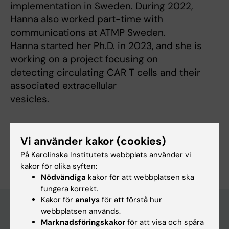
implementation in Sweden. During 2022,
Hanna also worked part-time with
communications at ATMP Sweden.
Hanna started her Ph.D. in 2023, and she is
working on a project focusing on
detecting circulating CAR T cells and their
associated extracellular
vesicles.
Vi använder kakor (cookies)
Är du Hanna Sjölund?
På Karolinska Institutets webbplats använder vi
Redigera din profil
kakor för olika syften:
Nödvändiga
kakor för att webbplatsen ska
fungera korrekt.
Kakor för
analys
för att förstå hur
webbplatsen används.
Marknadsföringskakor
för att visa och spåra
Huvudmeny