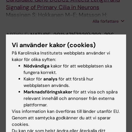
Signaling of Primary Cilia in Neurons
Massinen S; Hokkanen M-E; Matsson H;
Alla författare
Tammimies K; Tapia-Paez I; Dahlstrom-Heuser
V; Kuja-Panula J; Burghoorn J; Jeppsson KE;
ARTICLE:
NATURE.
2011;471(7338):392-396
Swoboda P; Peyrard-Janvid M; Toftgard R;
Chromosome length influences replication-
Vi använder kakor (cookies)
Castren E; Kere J
induced topological stress
På Karolinska Institutets webbplats använder vi
Kegel A; Betts-Lindroos H; Kanno T; Jeppsson
kakor för olika syften:
Alla författare
K; Strom L; Katou Y; Itoh T; Shirahige K; Sjogren
Nödvändiga
kakor för att webbplatsen ska
fungera korrekt.
C
Kakor för
analys
för att förstå hur
Alla övriga publikationer
webbplatsen används.
Marknadsföringskakor
för att visa och spåra
REVIEW:
METHODS IN MOLECULAR BIOLOGY.
relevant innehåll och annonser från externa
plattformar.
2025;2856:11-22
Viss information kan överföras till länder utanför EU.
Structural Maintenance of Chromosomes
Genom att samtycka godkänner du att vi sparar
Complexes.
cookies.
Jeppsson K
Du kan när som helst ändra eller återkalla ditt