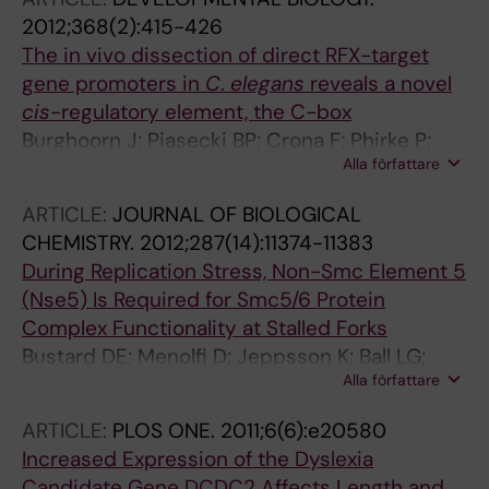
2012;368(2):415-426
The in vivo dissection of direct RFX-target
gene promoters in
C
.
elegans
reveals a novel
cis
-regulatory element, the C-box
Burghoorn J; Piasecki BP; Crona F; Phirke P;
Alla författare
Jeppsson KE; Swoboda P
ARTICLE:
JOURNAL OF BIOLOGICAL
CHEMISTRY.
2012;287(14):11374-11383
During Replication Stress, Non-Smc Element 5
(Nse5) Is Required for Smc5/6 Protein
Complex Functionality at Stalled Forks
Bustard DE; Menolfi D; Jeppsson K; Ball LG;
Alla författare
Dewey SC; Shirahige K; Sjogren C; Branzei D;
Cobb JA
ARTICLE:
PLOS ONE.
2011;6(6):e20580
Increased Expression of the Dyslexia
Candidate Gene DCDC2 Affects Length and