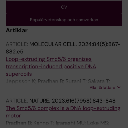
CV
Populärvetenskap och samverkan
Artiklar
ARTICLE:
MOLECULAR CELL.
2024;84(5):867-
882.e5
Loop-extruding Smc5/6 organizes
transcription-induced positive DNA
supercoils
Jeppsson K; Pradhan B; Sutani T; Sakata T;
Alla författare
Igarashi MU; Berta DG; Kanno T; Nakato R;
Shirahige K; Kim E; Bjorkegren C
ARTICLE:
NATURE.
2023;616(7958):843-848
The Smc5/6 complex is a DNA loop-extruding
motor
Pradhan B; Kanno T; Igarashi MU; Loke MS;