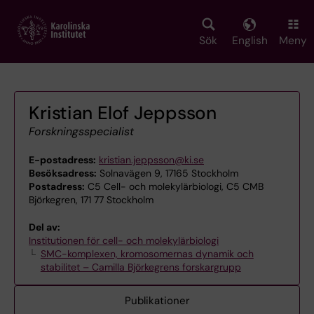
Skip
to
main
Sök
English
Meny
content
Kristian Elof Jeppsson
Forskningsspecialist
E-postadress:
kristian.jeppsson@ki.se
Besöksadress:
Solnavägen 9, 17165 Stockholm
Postadress:
C5 Cell- och molekylärbiologi, C5 CMB
Björkegren, 171 77 Stockholm
Del av:
Institutionen för cell- och molekylärbiologi
SMC-komplexen, kromosomernas dynamik och
stabilitet – Camilla Björkegrens forskargrupp
Publikationer