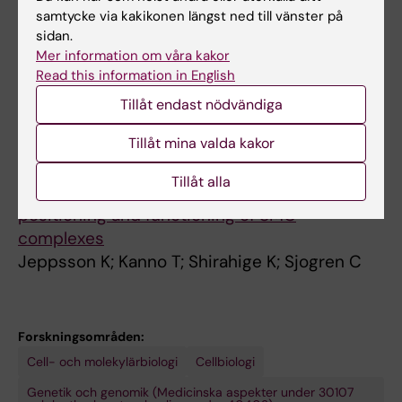
samtycke via kakikonen längst ned till vänster på
DOCTORAL THESIS:
2015
sidan.
The Smc5/6 complex : linking DNA replication
Mer information om våra kakor
Read this information in English
with chromosome segregation
Jeppsson K
Tillåt endast nödvändiga
Tillåt mina valda kakor
REVIEW:
NATURE REVIEWS MOLECULAR CELL
BIOLOGY.
2014;15(9):601-614
Tillåt alla
The maintenance of chromosome structure:
positioning and functioning of SMC
complexes
Jeppsson K; Kanno T; Shirahige K; Sjogren C
Forskningsområden:
Cell- och molekylärbiologi
Cellbiologi
Genetik och genomik (Medicinska aspekter under 30107