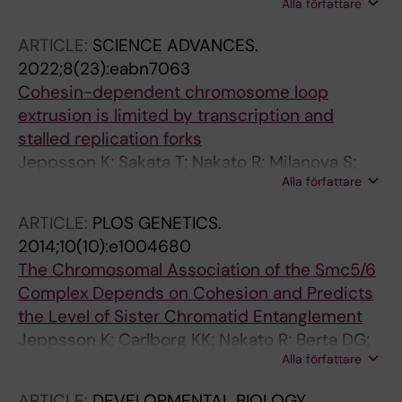
Alla författare
Baaske MD; Wong JSK; Jeppsson K; Bjorkegren
C; Kim E
ARTICLE:
SCIENCE ADVANCES.
2022;8(23):eabn7063
Cohesin-dependent chromosome loop
extrusion is limited by transcription and
stalled replication forks
Jeppsson K; Sakata T; Nakato R; Milanova S;
Alla författare
Shirahige K; Bjorkegren C
ARTICLE:
PLOS GENETICS.
2014;10(10):e1004680
The Chromosomal Association of the Smc5/6
Complex Depends on Cohesion and Predicts
the Level of Sister Chromatid Entanglement
Jeppsson K; Carlborg KK; Nakato R; Berta DG;
Alla författare
Lilienthal I; Kanno T; Lindqvist A; Brink MC;
Dantuma NP; Katou Y; Shirahige K; Sjogren C
ARTICLE:
DEVELOPMENTAL BIOLOGY.