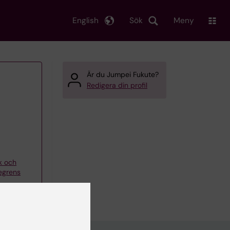
English
Sök
Meny
Är du Jumpei Fukute?
Redigera din profil
k och
kegrens