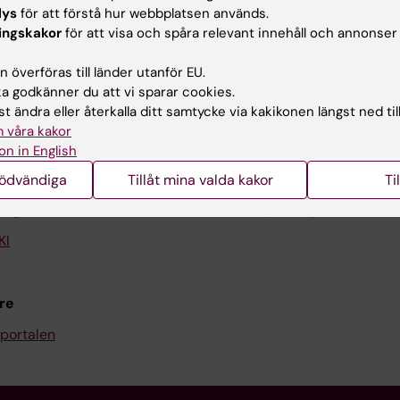
lys
för att förstå hur webbplatsen används.
ingskakor
för att visa och spåra relevant innehåll och annonser
Kontakta och besök KI
 överföras till länder utanför EU.
Universitetsbiblioteket
 godkänner du att vi sparar cookies.
t ändra eller återkalla ditt samtycke via kakikonen längst ned til
Stöd forskning och utbildning
 våra kakor
Jobba på KI
on in English
len
Karolinska Institutet Innovati
nödvändiga
Tillåt mina valda kakor
Ti
programwebbar
Kontakta presstjänsten
KI
re
portalen