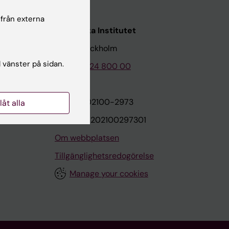
 från externa
Karolinska Institutet
171 77 Stockholm
l vänster på sidan.
Tel: 08-524 800 00
on
Org.nr: 202100-2973
llåt alla
VAT.nr: SE202100297301
Om webbplatsen
Tillgänglighetsredogörelse
Manage your cookies