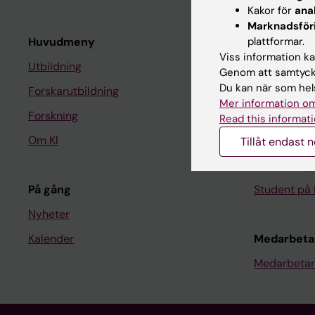
Kakor för
ana
Marknadsför
Huvudmeny
plattformar.
Student
Viss information kan
Utbildning
Ladok
Genom att samtycka
Du kan när som hels
Forskarutbildning
Canvas
Mer information om
Forskning
Schema
Read this informati
Om KI
Studentmej
Tillåt endast 
Kurs- och 
På gång
Student på 
Nyheter
Kalender
Medarbeta
Medarbetar