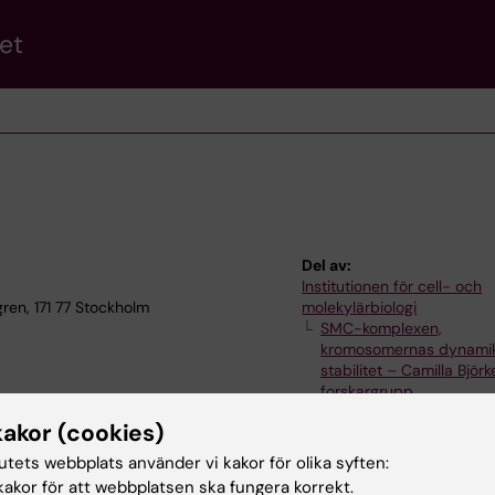
et
Del av:
Institutionen för cell- och
ren, 171 77 Stockholm
molekylärbiologi
SMC-komplexen,
kromosomernas dynami
stabilitet – Camilla Björ
forskargrupp
kakor (cookies)
tutets webbplats använder vi kakor för olika syften:
akor för att webbplatsen ska fungera korrekt.