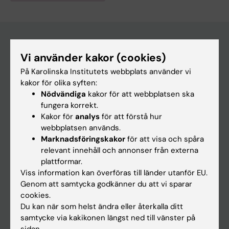
Vi använder kakor (cookies)
Huvudmeny
På Karolinska Institutets webbplats använder vi
Utbildning
kakor för olika syften:
Nödvändiga
kakor för att webbplatsen ska
Forskarutbildning
fungera korrekt.
Forskning
Kakor för
analys
för att förstå hur
webbplatsen används.
Om KI
Marknadsföringskakor
för att visa och spåra
relevant innehåll och annonser från externa
plattformar.
På gång
Viss information kan överföras till länder utanför EU.
Nyheter
Genom att samtycka godkänner du att vi sparar
cookies.
Kalender
Du kan när som helst ändra eller återkalla ditt
samtycke via kakikonen längst ned till vänster på
Student