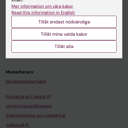
sidan.
Ladok
Mer information om våra kakor
Read this information in English
Canvas
Tillåt endast nödvändiga
Schema
Tillåt mina valda kakor
Studentmejlen
Kurs- och programwebbar
Tillåt alla
Student på KI
Medarbetare
Medarbetarportalen
Kontakta och besök KI
Universitetsbiblioteket
Stöd forskning och utbildning
Jobba på KI