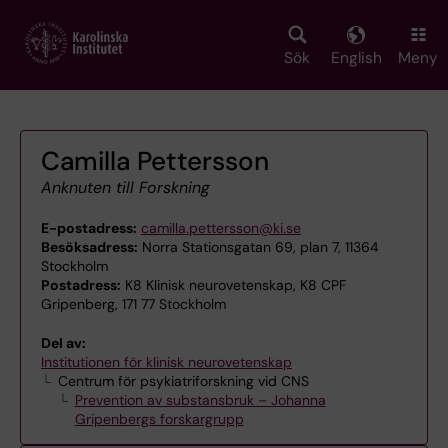
Skip
to
main
Sök
English
Meny
content
Camilla Pettersson
Anknuten till Forskning
E-postadress:
camilla.pettersson@ki.se
Besöksadress:
Norra Stationsgatan 69, plan 7, 11364
Stockholm
Postadress:
K8 Klinisk neurovetenskap, K8 CPF
Gripenberg, 171 77 Stockholm
Del av:
Institutionen för klinisk neurovetenskap
Centrum för psykiatriforskning vid CNS
Prevention av substansbruk – Johanna
Gripenbergs forskargrupp