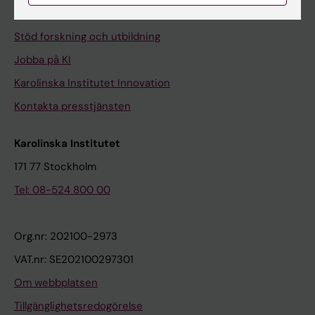
Universitetsbiblioteket
Stöd forskning och utbildning
Jobba på KI
Karolinska Institutet Innovation
Kontakta presstjänsten
Karolinska Institutet
171 77 Stockholm
Tel: 08-524 800 00
Org.nr: 202100-2973
VAT.nr: SE202100297301
Om webbplatsen
Tillgänglighetsredogörelse