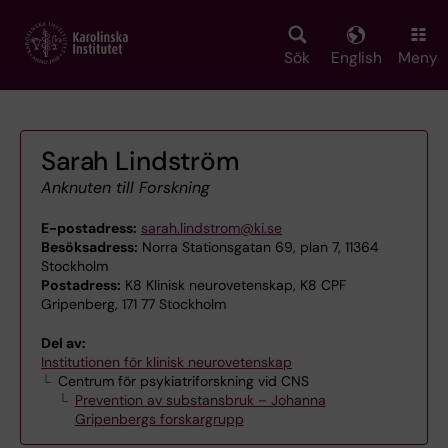
Skip
to
main
Sök
English
Meny
content
Sarah Lindström
Anknuten till Forskning
E-postadress:
sarah.lindstrom@ki.se
Besöksadress:
Norra Stationsgatan 69, plan 7, 11364
Stockholm
Postadress:
K8 Klinisk neurovetenskap, K8 CPF
Gripenberg, 171 77 Stockholm
Del av:
Institutionen för klinisk neurovetenskap
Centrum för psykiatriforskning vid CNS
Prevention av substansbruk – Johanna
Gripenbergs forskargrupp