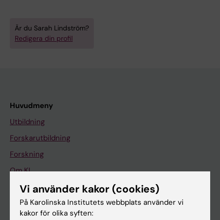
Är du Sarah Lindström?
Redigera din profil
Huvudmeny
Utbildning
Forskarutbildning
Forskning
Om KI
Vi använder kakor (cookies)
På Karolinska Institutets webbplats använder vi
På gång
kakor för olika syften:
Nyheter