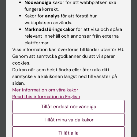
Nödvändiga
kakor för att webbplatsen ska
fungera korrekt.
Kalender
Kakor för
analys
för att förstå hur
webbplatsen används.
Student
Marknadsföringskakor
för att visa och spåra
Ladok
relevant innehåll och annonser från externa
plattformar.
Canvas
Viss information kan överföras till länder utanför EU.
Schema
Genom att samtycka godkänner du att vi sparar
cookies.
Studentmejlen
Du kan när som helst ändra eller återkalla ditt
Kurs- och programwebbar
samtycke via kakikonen längst ned till vänster på
sidan.
Student på KI
Mer information om våra kakor
Read this information in English
Medarbetare
Tillåt endast nödvändiga
Medarbetarportalen
Tillåt mina valda kakor
Kontakta och besök KI
Tillåt alla