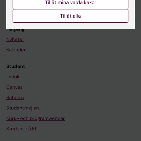
Tillåt mina valda kakor
Om KI
Tillåt alla
På gång
Nyheter
Kalender
Student
Ladok
Canvas
Schema
Studentmejlen
Kurs- och programwebbar
Student på KI