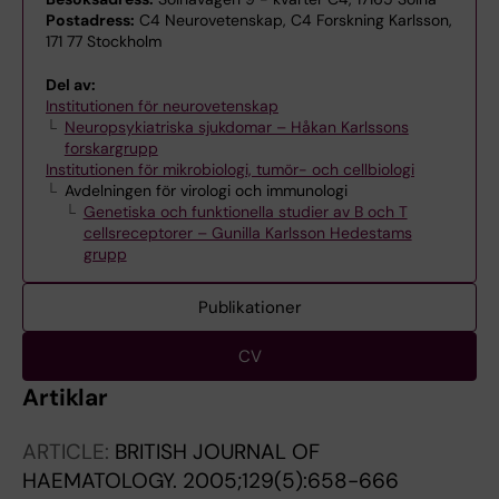
Postadress:
C4 Neurovetenskap, C4 Forskning Karlsson,
171 77 Stockholm
Del av:
Institutionen för neurovetenskap
Neuropsykiatriska sjukdomar – Håkan Karlssons
forskargrupp
Institutionen för mikrobiologi, tumör- och cellbiologi
Avdelningen för virologi och immunologi
Genetiska och funktionella studier av B och T
cellsreceptorer – Gunilla Karlsson Hedestams
grupp
Publikationer
CV
Artiklar
ARTICLE:
BRITISH JOURNAL OF
HAEMATOLOGY.
2005;129(5):658-666