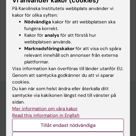
Vi använder kakor (cookies)
durum wheat
På Karolinska Institutets webbplats använder vi
Greger M; Löfstedt M
kakor för olika syften:
Nödvändiga
kakor för att webbplatsen ska
fungera korrekt.
Kakor för
analys
för att förstå hur
Forskningsområden:
webbplatsen används.
Cancer och onkologi
Hematologi
Marknadsföringskakor
för att visa och spåra
relevant innehåll och annonser från externa
Är du Martina Jalava Löfstedt?
plattformar.
Redigera din profil
Viss information kan överföras till länder utanför EU.
Genom att samtycka godkänner du att vi sparar
cookies.
Du kan när som helst ändra eller återkalla ditt
samtycke via kakikonen längst ned till vänster på
sidan.
Huvudmeny
Mer information om våra kakor
Utbildning
Read this information in English
Forskarutbildning
Tillåt endast nödvändiga
Forskning