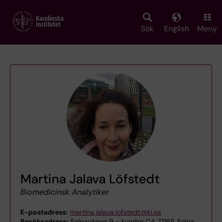
Skip
to
main
Sök
English
Meny
content
Martina Jalava Löfstedt
Biomedicinsk Analytiker
E-postadress:
martina.jalava.lofstedt@ki.se
Besöksadress:
Solnavägen 9 - kvarter C4, 17165 Solna