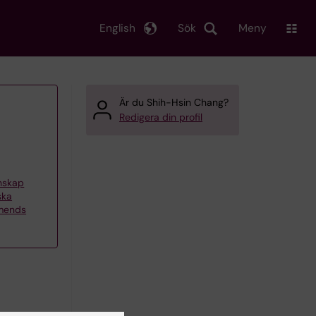
English
Sök
Meny
Är du Shih-Hsin Chang?
Redigera din profil
enskap
ska
emends