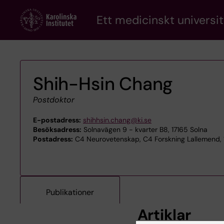
Skip
Ett medicinskt universit
to
main
content
Shih-Hsin Chang
Postdoktor
E-postadress:
shihhsin.chang@ki.se
Besöksadress:
Solnavägen 9 - kvarter B8, 17165 Solna
Postadress:
C4 Neurovetenskap, C4 Forskning Lallemend, 
Publikationer
Artiklar