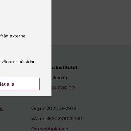
 från externa
l vänster på sidan.
Karolinska Institutet
171 77 Stockholm
llåt alla
Tel: 08-524 800 00
on
Org.nr: 202100-2973
VAT.nr: SE202100297301
Om webbplatsen