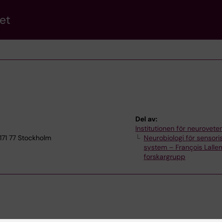
et
Del av:
Institutionen för neurovet
171 77 Stockholm
Neurobiologi för sensori
system – François Lall
forskargrupp