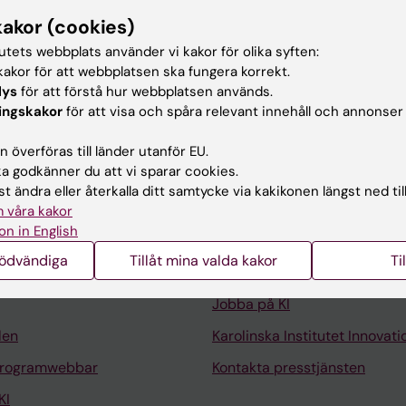
kakor (cookies)
TIONS BIOLOGY.
2025;8(1):1469
tutets webbplats använder vi kakor för olika syften:
ular neurons of caudal medulla in control of posture
akor för att webbplatsen ska fungera korrekt.
; Chang S-H; Lallemend F; Deliagina TG; Hsu L-J
lys
för att förstå hur webbplatsen används.
ingskakor
för att visa och spåra relevant innehåll och annonser
 överföras till länder utanför EU.
 godkänner du att vi sparar cookies.
t ändra eller återkalla ditt samtycke via kakikonen längst ned til
Kontakta och besök KI
 våra kakor
on in English
Universitetsbiblioteket
nödvändiga
Tillåt mina valda kakor
Ti
Stöd forskning och utbildning
Jobba på KI
len
Karolinska Institutet Innovati
programwebbar
Kontakta presstjänsten
KI