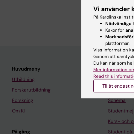
Vi använder 
ARTICLE:
COMMUNICA
På Karolinska Insti
Role of CaMKIIa retic
Nödvändiga
k
Zelenin PV; Lyalka VF
Kakor för
ana
Marknadsför
plattformar.
Viss information kan
Genom att samtycka
Du kan när som hels
Huvudmeny
Student
Mer information om
Read this informati
Utbildning
Ladok
Tillåt endast 
Forskarutbildning
Canvas
Forskning
Schema
Om KI
Studentmej
Kurs- och 
På gång
Student på 