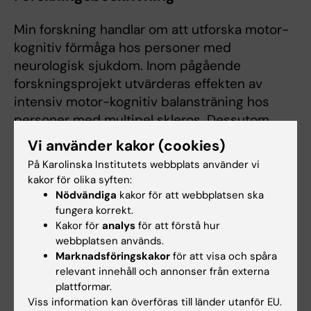
Min forskning handlar om att utforska motor-
kognitiv förmåga hos personer med
neurologisk sjukdom. Inom pågående
forskningsprojekt utvärderas effekten av
intensiv motor-kognitiv balansträning hos
personer med multipel skleros. Dessutom
pågår inom forskningsprojektet utvecklandet
Vi använder kakor (cookies)
av en ny motor-kognitiv intervention specifik
På Karolinska Institutets webbplats använder vi
för personer med Parkinsons sjukdom.
kakor för olika syften:
Forskningen hoppas kunna bidra till person-
Nödvändiga
kakor för att webbplatsen ska
centrerad vård som i sin tur kan ge förbättrad
fungera korrekt.
Kakor för
analys
för att förstå hur
kvalitet och effektivitet i rehabilitering.
webbplatsen används.
Marknadsföringskakor
för att visa och spåra
relevant innehåll och annonser från externa
Länkar:
plattformar.
https://ki.se/en/nvs
Viss information kan överföras till länder utanför EU.