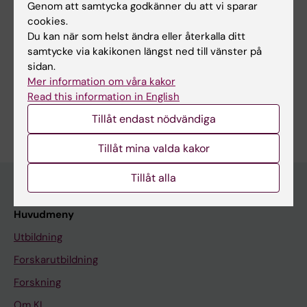
https://ki.se/en/research/research-areas-centres-and-
Genom att samtycka godkänner du att vi sparar
networks/research-groups/balance-gait-exercise-and-
cookies.
physical-activity-in-neurological-diseases-franzen-
Du kan när som helst ändra eller återkalla ditt
group#tab-start
samtycke via kakikonen längst ned till vänster på
Forskningsområden:
sidan.
Fysioterapi
Mer information om våra kakor
Read this information in English
Är du Andreas Wallin?
Tillåt endast nödvändiga
Redigera din profil
Tillåt mina valda kakor
Tillåt alla
Huvudmeny
Utbildning
Forskarutbildning
Forskning
Om KI