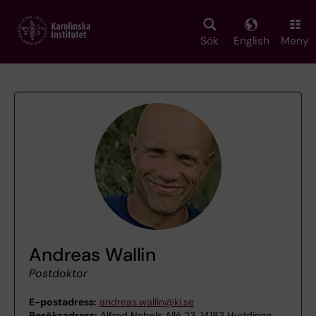
Skip
to
main
Sök
English
Meny
content
Andreas Wallin
Postdoktor
E-postadress:
andreas.wallin@ki.se
Besöksadress:
Alfred Nobels Allé 23, 14183 Huddinge