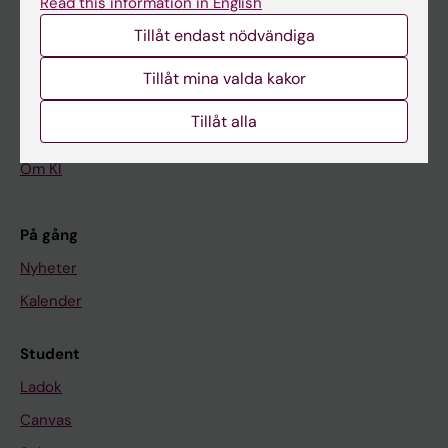
Read this information in English
Tillåt endast nödvändiga
Huvudmeny
Utbildning
Tillåt mina valda kakor
Forskarutbildning
Tillåt alla
Forskning
Om KI
På gång
Nyheter
Kalender
Student
Ladok
Canvas