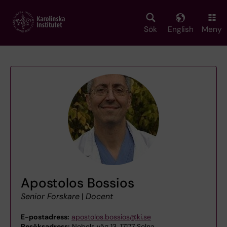
Skip
to
main
Sök
English
Meny
content
Apostolos Bossios
Senior Forskare
|
Docent
E-postadress:
apostolos.bossios@ki.se
Besöksadress:
Nobels väg 13, 17177 Solna