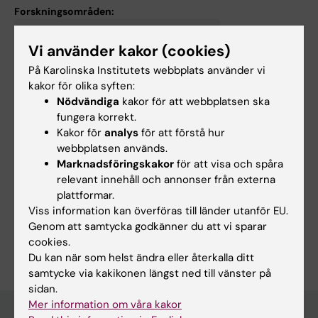
Forskningsområden:
Immunologi inom det medicinska området
Vi använder kakor (cookies)
Lungmedicin och allergi
På Karolinska Institutets webbplats använder vi
Forskningsämnen:
kakor för olika syften:
Astma
Upphostning
Bronkutvidgning
Cellodlingsmetoder
Nödvändiga
kakor för att webbplatsen ska
fungera korrekt.
Visa alla
Kroniskt obstruktiv lungsjukdom
Mikrobiota
Kakor för
analys
för att förstå hur
Tekniker och metoder:
webbplatsen används.
Bronkoskopi
Cellodlingsmetoder
Flödescytometri
Marknadsföringskakor
för att visa och spåra
relevant innehåll och annonser från externa
Immunologiska metoder
plattformar.
Kontrollerade kliniska prövningar som ämne
Viss information kan överföras till länder utanför EU.
Genom att samtycka godkänner du att vi sparar
Är du Apostolos Bossios?
cookies.
Redigera din profil
Du kan när som helst ändra eller återkalla ditt
samtycke via kakikonen längst ned till vänster på
sidan.
Mer information om våra kakor