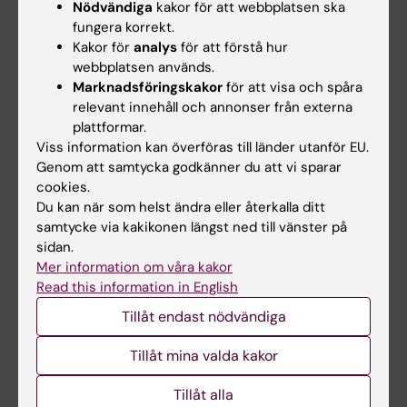
Nödvändiga
kakor för att webbplatsen ska
fungera korrekt.
Kalender
Kakor för
analys
för att förstå hur
webbplatsen används.
Student
Marknadsföringskakor
för att visa och spåra
Ladok
relevant innehåll och annonser från externa
plattformar.
Canvas
Viss information kan överföras till länder utanför EU.
Schema
Genom att samtycka godkänner du att vi sparar
cookies.
Studentmejlen
Du kan när som helst ändra eller återkalla ditt
Kurs- och programwebbar
samtycke via kakikonen längst ned till vänster på
sidan.
Student på KI
Mer information om våra kakor
Read this information in English
Medarbetare
Tillåt endast nödvändiga
Medarbetarportalen
Tillåt mina valda kakor
Kontakta och besök KI
Tillåt alla