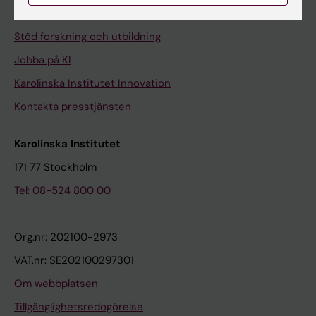
Universitetsbiblioteket
Stöd forskning och utbildning
Jobba på KI
Karolinska Institutet Innovation
Kontakta presstjänsten
Karolinska Institutet
171 77 Stockholm
Tel: 08-524 800 00
Org.nr: 202100-2973
VAT.nr: SE202100297301
Om webbplatsen
Tillgänglighetsredogörelse