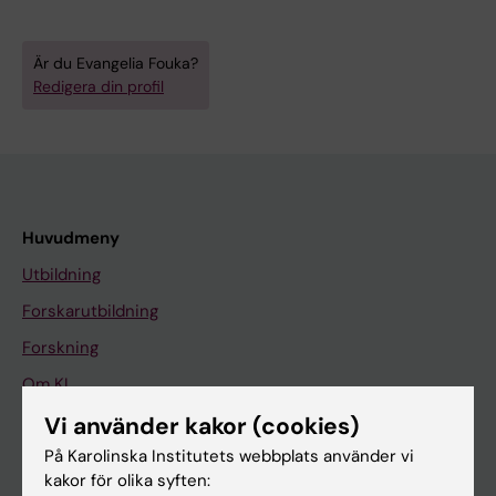
Är du Evangelia Fouka?
Redigera din profil
Huvudmeny
Utbildning
Forskarutbildning
Forskning
Om KI
Vi använder kakor (cookies)
På Karolinska Institutets webbplats använder vi
På gång
kakor för olika syften:
Nyheter