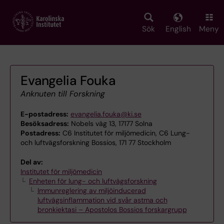
Skip
to
main
Sök
English
Meny
content
Evangelia Fouka
Anknuten till Forskning
E-postadress:
evangelia.fouka@ki.se
Besöksadress:
Nobels väg 13, 17177 Solna
Postadress:
C6 Institutet för miljömedicin, C6 Lung-
och luftvägsforskning Bossios, 171 77 Stockholm
Del av:
Institutet för miljömedicin
Enheten för lung- och luftvägsforskning
Immunreglering av miljöinducerad
luftvägsinflammation vid svår astma och
bronkiektasi – Apostolos Bossios forskargrupp