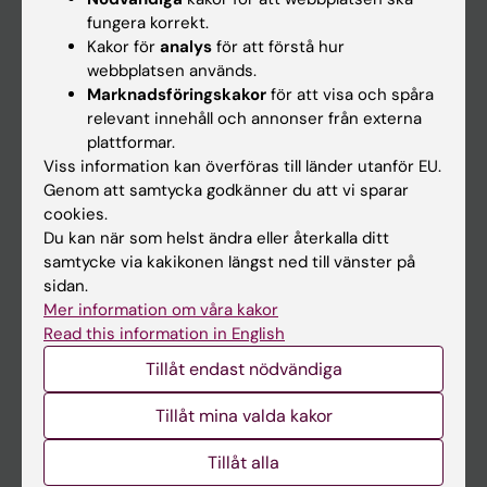
Kalender
fungera korrekt.
Kakor för
analys
för att förstå hur
webbplatsen används.
Student
Marknadsföringskakor
för att visa och spåra
Ladok
relevant innehåll och annonser från externa
plattformar.
Canvas
Viss information kan överföras till länder utanför EU.
Schema
Genom att samtycka godkänner du att vi sparar
cookies.
Studentmejlen
Du kan när som helst ändra eller återkalla ditt
Kurs- och programwebbar
samtycke via kakikonen längst ned till vänster på
sidan.
Student på KI
Mer information om våra kakor
Read this information in English
Medarbetare
Tillåt endast nödvändiga
Medarbetarportalen
Tillåt mina valda kakor
Kontakta och besök KI
Tillåt alla