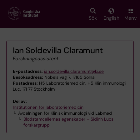
Skip
to
main
Sök
English
Meny
content
Ian Soldevilla Claramunt
Forskningsassistent
E-postadress:
ian.soldevilla.claramunt@ki.se
Besöksadress:
Nobels väg 7, 17165 Solna
Postadress:
H5 Laboratoriemedicin, H5 Klin immunologi
Luc, 171 77 Stockholm
Del av:
Institutionen för laboratoriemedicin
Avdelningen för Klinisk immunologi vid Labmed
Blodstamcellernas egenskaper – Sidinh Lucs
forskargrupp