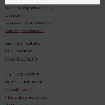
Universitetsbiblioteket
Stöd forskning och utbildning
Jobba på KI
Karolinska Institutet Innovation
Kontakta presstjänsten
Karolinska Institutet
171 77 Stockholm
Tel: 08-524 800 00
Org.nr: 202100-2973
VAT.nr: SE202100297301
Om webbplatsen
Tillgänglighetsredogörelse