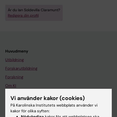
Är du Ian Soldevilla Claramunt?
Redigera din profil
Huvudmeny
Utbildning
Forskarutbildning
Forskning
Om KI
Vi använder kakor (cookies)
På gång
På Karolinska Institutets webbplats använder vi
kakor för olika syften:
Nyheter
Nödvändiga
kakor för att webbplatsen ska