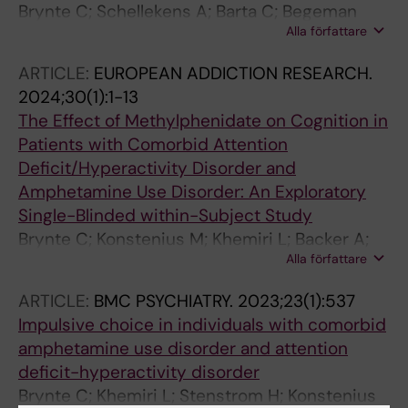
Brynte C; Schellekens A; Barta C; Begeman
Alla författare
AHA; Crunelle CL; Daigre C; Demetrovics Z;
Dom G; Grau-Lopez L; Hernandez M; Icick R;
ARTICLE:
EUROPEAN ADDICTION RESEARCH.
Johnson B; Kapitany-Foeveny M; van
2024;30(1):1-13
Kernebeek M; Konstenius M; Levin FR; Luderer
The Effect of Methylphenidate on Cognition in
M; Matthys F; Moggi F; Ramos-Quiroga JA;
Patients with Comorbid Attention
Schleussner L; Therribout N; Thomas A;
Deficit/Hyperactivity Disorder and
Vorspan F; van den Brink W; Franck J
Amphetamine Use Disorder: An Exploratory
Single-Blinded within-Subject Study
Brynte C; Konstenius M; Khemiri L; Backer A;
Alla författare
Guterstam J; Levin FR; Jayaram-Lindstrom N;
Franck J
ARTICLE:
BMC PSYCHIATRY.
2023;23(1):537
Impulsive choice in individuals with comorbid
amphetamine use disorder and attention
deficit-hyperactivity disorder
Brynte C; Khemiri L; Stenstrom H; Konstenius