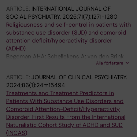
Dom G; Icick R; Johnson B; Kapitany-Foveny
ARTICLE:
INTERNATIONAL JOURNAL OF
M; Levin FR; Luderer M; Matthys F; Moggi F;
SOCIAL PSYCHIATRY.
2025;71(7):1271-1280
Palma-Alvarez RF; Ramos-Quiroga JA; Reif A;
Religiousness and self-control in patients with
Kernebeek MWV; Velez-Pastrana MC; Van Den
substance use disorder (SUD) and comorbid
Brink W; Franck J
attention deficit/hyperactivity disorder
(ADHD)
Begeman AHA; Schellekens A; van den Brink
Alla författare
W; Barta C; Brynte C; Crunelle CL; De Fuentes-
Merillas L; Demetrovics Z; Dom G; Franck J;
ARTICLE:
JOURNAL OF CLINICAL PSYCHIATRY.
Grau L; Hernandez M; Icick R; Kapitany-
2024;86(1):24m15494
Foeveny M; Levin FR; Luderer M; Markus W;
Treatments and Treatment Predictors in
Matthys FIA; Moggi F; van Kernebeek M;
Patients With Substance Use Disorders and
Ramos-Quiroga JA; Slobodin O; Schaap-
Comorbid Attention-Deficit/Hyperactivity
Jonker H
Disorder: First Results From the International
Naturalistic Cohort Study of ADHD and SUD
(INCAS)