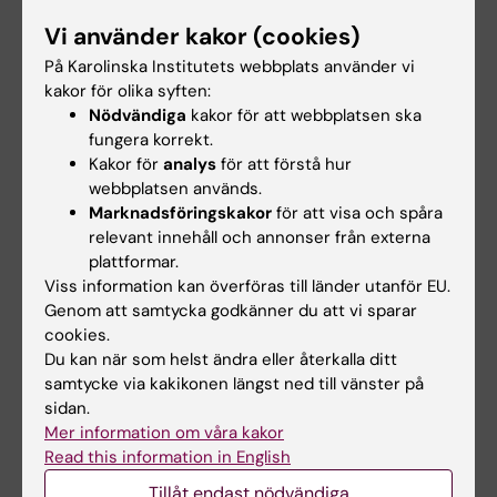
Alla författare
M; Lindstrom N-J; Franck J
Vi använder kakor (cookies)
ARTICLE:
BMC PSYCHIATRY.
2022;22(1):625
På Karolinska Institutets webbplats använder vi
The clinical course of comorbid substance
kakor för olika syften:
Nödvändiga
kakor för att webbplatsen ska
use disorder and attention
fungera korrekt.
deficit/hyperactivity disorder: protocol and
Kakor för
analys
för att förstå hur
clinical characteristics of the INCAS study
webbplatsen används.
Brynte C; Aeschlimann M; Barta C; Begeman
Marknadsföringskakor
för att visa och spåra
Alla författare
AHA; Backer A; Crunelle CL; Daigre C; De
relevant innehåll och annonser från externa
Fuentes-Merillas L; Demetrovics Z; Dom G;
plattformar.
ARTICLE:
BMC PSYCHIATRY.
2021;21(1):458
Viss information kan överföras till länder utanför EU.
Grau Lopez L; Icick R; Johnson B; Joostens P;
Self-rated impulsivity in healthy individuals,
Genom att samtycka godkänner du att vi sparar
Kapitany-Foveny M; Karsinti E; Kiefer F;
cookies.
substance use disorder and ADHD:
Konstenius M; Levin FR; Luderer M; Markus W;
Du kan när som helst ändra eller återkalla ditt
psychometric properties of the Swedish
Matthys F; Moggi F; Felipe Palma-Alvarez R;
samtycke via kakikonen längst ned till vänster på
Barratt impulsiveness scale
Paraskevopoulou M; Antoni Ramos-Quiroga J;
sidan.
Khemiri L; Brynte C; Konstenius M; Guterstam
Mer information om våra kakor
Schellekens A; Soravia LM; Therribout N;
Alla författare
J; Rosendahl I; Franck J; Jayaram-Lindstrom N
Read this information in English
Thomas A; van de Glind G; van Kernebeek MW;
Vollstaedt-Klein S; Vorspan F; van den Brink W;
Tillåt endast nödvändiga