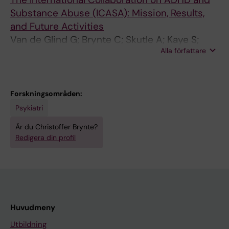
Substance Abuse (ICASA): Mission, Results,
and Future Activities
Van de Glind G; Brynte C; Skutle A; Kaye S;
Alla författare
Konstenius M; Levin F; Mathys F; Demetrovics
Z; Moggi F; Ramos-Quiroga JA; Schellekens A;
Crunelle C; Dom G; van den Brink W; Franck J
Forskningsområden:
Psykiatri
Är du Christoffer Brynte?
Redigera din profil
Huvudmeny
Utbildning