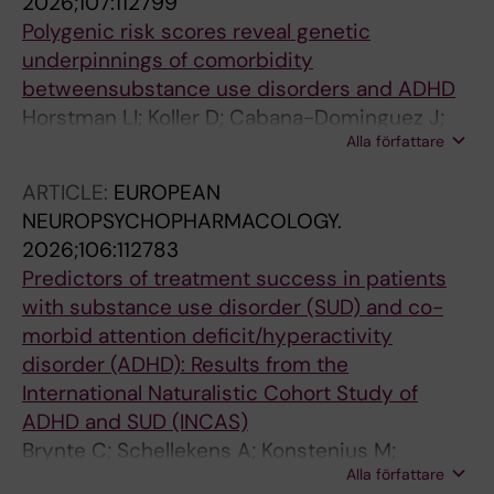
2026;107:112799
Polygenic risk scores reveal genetic
underpinnings of comorbidity
betweensubstance use disorders and ADHD
Horstman LI; Koller D; Cabana-Dominguez J;
Alla författare
Llonga N; Icick R; Vorspan F; Grau-Lopez L; van
den Brink W; Fothi A; Barta C; Ramos-Quiroga
ARTICLE:
EUROPEAN
JA; Kaye S; Farrell M; Allsop S; Brynte C; Franck
NEUROPSYCHOPHARMACOLOGY.
J; van Emmerik-van Oortmerssen K;
2026;106:112783
Demetrovics Z; Kapitany-Foveny M; Matthys
Predictors of treatment success in patients
FIA; Dom G; Ribases M; Schellekens A
with substance use disorder (SUD) and co-
morbid attention deficit/hyperactivity
disorder (ADHD): Results from the
International Naturalistic Cohort Study of
ADHD and SUD (INCAS)
Brynte C; Schellekens A; Konstenius M;
Alla författare
Begeman AHA; Crunelle CL; Demetrovics Z;