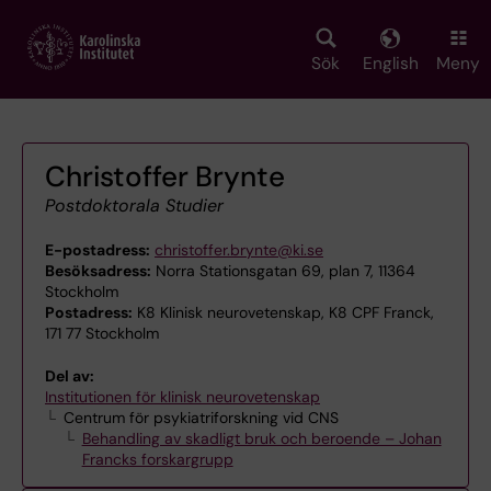
Skip
to
main
Sök
English
Meny
content
Christoffer Brynte
Postdoktorala Studier
E-postadress:
christoffer.brynte@ki.se
Besöksadress:
Norra Stationsgatan 69, plan 7, 11364
Stockholm
Postadress:
K8 Klinisk neurovetenskap, K8 CPF Franck,
171 77 Stockholm
Del av:
Institutionen för klinisk neurovetenskap
Centrum för psykiatriforskning vid CNS
Behandling av skadligt bruk och beroende – Johan
Francks forskargrupp