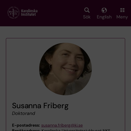
Skip
to
main
Sök
English
Meny
content
Susanna Friberg
Doktorand
E-postadress:
susanna.friberg@ki.se
Besöksadress:
Karolinska Universitetssjukhuset NKS