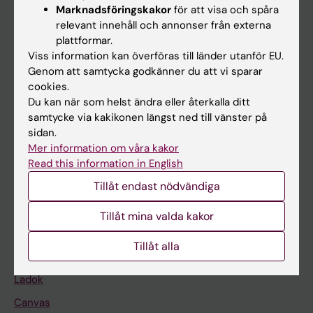
Marknadsföringskakor
för att visa och spåra
relevant innehåll och annonser från externa
Huvudmeny
plattformar.
Viss information kan överföras till länder utanför EU.
Utbildning
Genom att samtycka godkänner du att vi sparar
Forskarutbildning
cookies.
Du kan när som helst ändra eller återkalla ditt
Forskning
samtycke via kakikonen längst ned till vänster på
Om KI
sidan.
Mer information om våra kakor
Read this information in English
På gång
Tillåt endast nödvändiga
Nyheter
Tillåt mina valda kakor
Kalender
Tillåt alla
Student
Ladok
Canvas