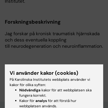
Institutet.
Forskningsbeskrivning
Jag forskar på kronisk traumatisk hjärnskada
och dess eventuella koppling
till neurodegeneration och neuroinflammation.
Forskningsområden:
Vi använder kakor (cookies)
Neurologi
Neurovetenskaper
På Karolinska Institutets webbplats använder vi
Är du Susanna Friberg?
kakor för olika syften:
Redigera din profil
Nödvändiga
kakor för att webbplatsen ska
fungera korrekt.
Kakor för
analys
för att förstå hur
webbplatsen används.