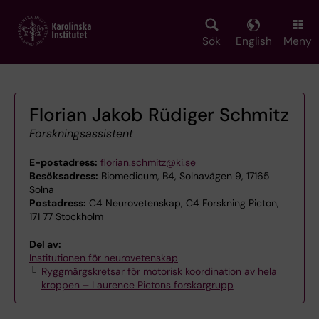
Skip
to
main
Sök
English
Meny
content
Florian Jakob Rüdiger Schmitz
Forskningsassistent
E-postadress:
florian.schmitz@ki.se
Besöksadress:
Biomedicum, B4, Solnavägen 9, 17165
Solna
Postadress:
C4 Neurovetenskap, C4 Forskning Picton,
171 77 Stockholm
Del av:
Institutionen för neurovetenskap
Ryggmärgskretsar för motorisk koordination av hela
kroppen – Laurence Pictons forskargrupp