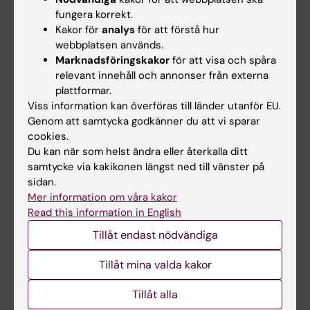
Kalender
fungera korrekt.
Kakor för
analys
för att förstå hur
webbplatsen används.
Student
Marknadsföringskakor
för att visa och spåra
Ladok
relevant innehåll och annonser från externa
plattformar.
Canvas
Viss information kan överföras till länder utanför EU.
Schema
Genom att samtycka godkänner du att vi sparar
cookies.
Studentmejlen
Du kan när som helst ändra eller återkalla ditt
Kurs- och programwebbar
samtycke via kakikonen längst ned till vänster på
sidan.
Student på KI
Mer information om våra kakor
Read this information in English
Medarbetare
Tillåt endast nödvändiga
Medarbetarportalen
Tillåt mina valda kakor
Kontakta och besök KI
Tillåt alla