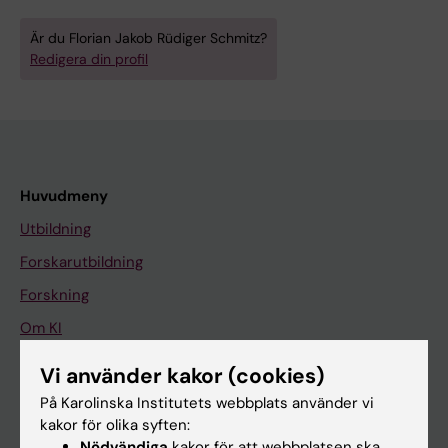
Är du Florian Jakob Rüdiger Schmitz?
Redigera din profil
Huvudmeny
Utbildning
Forskarutbildning
Forskning
Om KI
Vi använder kakor (cookies)
På gång
På Karolinska Institutets webbplats använder vi
kakor för olika syften:
Nyheter
Nödvändiga
kakor för att webbplatsen ska