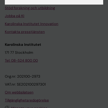
Universitetsbiblioteket
Stöd forskning och utbildning
Jobba på KI
Karolinska Institutet Innovation
Kontakta presstjänsten
Karolinska Institutet
171 77 Stockholm
Tel: 08-524 800 00
Org.nr: 202100-2973
VAT.nr: SE202100297301
Om webbplatsen
Tillgänglighetsredogörelse