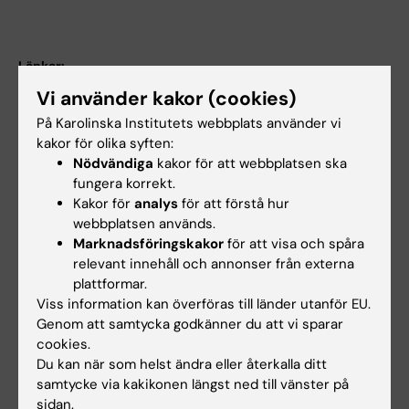
Länkar:
Software tools
Vi använder kakor (cookies)
Semantic Scholar
På Karolinska Institutets webbplats använder vi
BRCCH webinar on the future of COVID-19 research
News reslease on EurekAlert
kakor för olika syften:
Article in Horizon magazine
Nödvändiga
kakor för att webbplatsen ska
Article in the Washington Post
fungera korrekt.
News article in Nature magazine
Kakor för
analys
för att förstå hur
SciLifeLab at KI
webbplatsen används.
SciLifeLab på KI
Marknadsföringskakor
för att visa och spåra
Forskningsområden:
relevant innehåll och annonser från externa
Bioinformatik (beräkningsbiologi) (Tillämpningar under
plattformar.
10610)
Viss information kan överföras till länder utanför EU.
Genom att samtycka godkänner du att vi sparar
Bioinformatik och beräkningsbiologi (Metodutveckling under
10203)
cookies.
Du kan när som helst ändra eller återkalla ditt
Immunologi inom det medicinska området
samtycke via kakikonen längst ned till vänster på
sidan.
Är du Benjamin Sylvester Murrell?