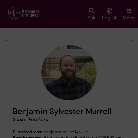
Skip
to
main
Sök
English
Meny
content
Benjamin Sylvester Murrell
Senior Forskare
E-postadress:
benjamin.murrell@ki.se
Besöksadress:
Biomedicum, Solnavägen 9, 17165 Solna