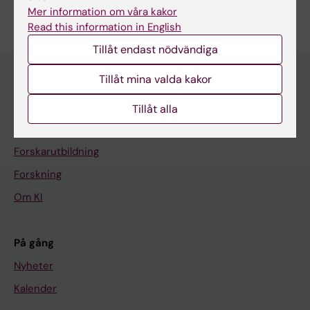
Redigera din profil
Mer information om våra kakor
Read this information in English
Tillåt endast nödvändiga
Tillåt mina valda kakor
Huvudmeny
Tillåt alla
Utbildning
Forskarutbildning
Forskning
Om KI
På gång
Nyheter
Kalender