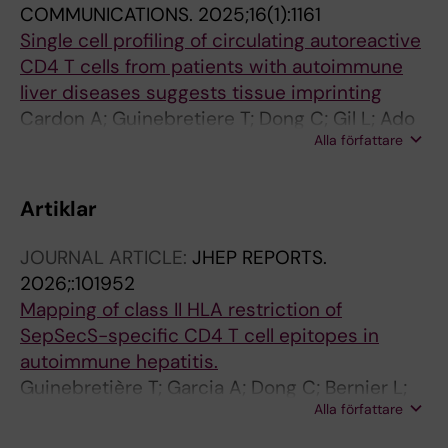
COMMUNICATIONS.
2025;16(1):1161
Single cell profiling of circulating autoreactive
CD4 T cells from patients with autoimmune
liver diseases suggests tissue imprinting
Cardon A; Guinebretiere T; Dong C; Gil L; Ado
Alla författare
S; Gavlovsky P-J; Braud M; Danger R;
Schultheiss C; Domene A; Paul-Gilloteaux P;
Chevalier C; Bernier L; Judor J-P; Fourgeux C;
Artiklar
Imbert A; Khaldi M; Bardou-Jacquet E; Elkrief
L; Lannes A; Silvain C; Schnee M; Tanne F;
JOURNAL ARTICLE:
JHEP REPORTS.
Vavasseur F; Brusselle L; Brouard S; Kwok WW;
2026;:101952
Mosnier J-F; Lohse AW; Poschmann J; Binder
Mapping of class II HLA restriction of
M; Gournay J; Conchon S; Milpied P; Renand A
SepSecS-specific CD4 T cell epitopes in
autoimmune hepatitis.
Guinebretière T; Garcia A; Dong C; Bernier L;
Alla författare
Huchet V; Gavlovsky P-J; Gil L; Ado S; David L;
Chevalier C; Judor J-P; Clémenceau B; Khaldi