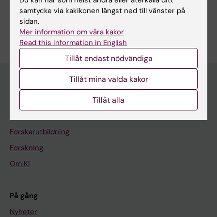
A; Silvain C; Schnee M; Tanne F; Lemoinne S;
samtycke via kakikonen längst ned till vänster på
Martin ED; Vavasseur F; Nicot A; Brouard S;
sidan.
Är du Thomas Michel Eugène Guinebretière?
Mosnier J-F; Gournay J; Conchon S; Renand A
Mer information om våra kakor
Redigera din profil
Read this information in English
Tillåt endast nödvändiga
Tillåt mina valda kakor
Tillåt alla
Huvudmeny
Utbildning
Forskarutbildning
Forskning
Om KI
På gång
Nyheter