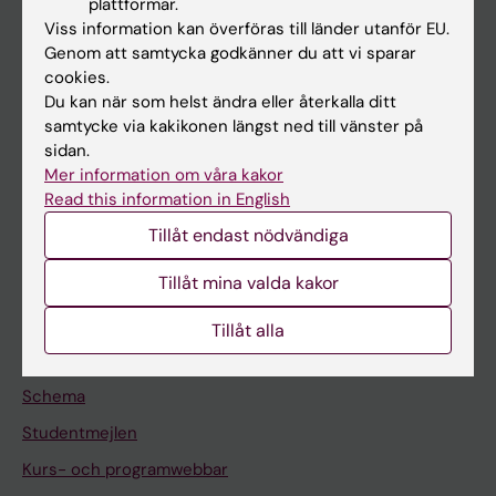
plattformar.
Forskarutbildning
Viss information kan överföras till länder utanför EU.
Forskning
Genom att samtycka godkänner du att vi sparar
cookies.
Om KI
Du kan när som helst ändra eller återkalla ditt
samtycke via kakikonen längst ned till vänster på
sidan.
På gång
Mer information om våra kakor
Nyheter
Read this information in English
Kalender
Tillåt endast nödvändiga
Tillåt mina valda kakor
Student
Ladok
Tillåt alla
Canvas
Schema
Studentmejlen
Kurs- och programwebbar