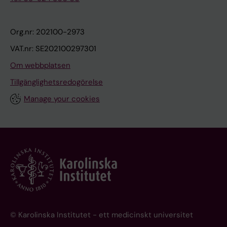
Org.nr: 202100-2973
VAT.nr: SE202100297301
Om webbplatsen
Tillgänglighetsredogörelse
Manage your cookies
© Karolinska Institutet - ett medicinskt universitet