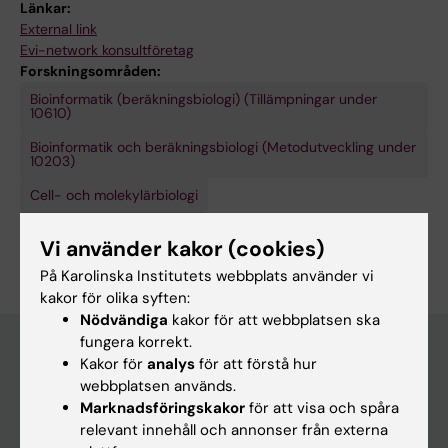
Länkar:
External link
Evi-network konsultföretag
Forskningsområden:
Bioinformatik (beräkningsbiologi) (Tillämpningar under
10610)
Bioinformatik och beräkningsbiologi (Metodutveckling under
10203)
Cell- och molekylärbiologi
Är du Andrey Alekseenko?
Vi använder kakor (cookies)
Redigera din profil
På Karolinska Institutets webbplats använder vi
kakor för olika syften:
Nödvändiga
kakor för att webbplatsen ska
fungera korrekt.
Kakor för
analys
för att förstå hur
webbplatsen används.
Huvudmeny
Marknadsföringskakor
för att visa och spåra
Utbildning
relevant innehåll och annonser från externa