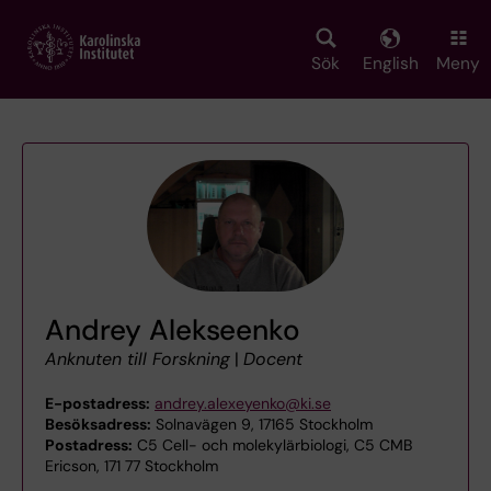
Skip
to
main
Sök
English
Meny
content
Andrey Alekseenko
Anknuten till Forskning
|
Docent
E-postadress:
andrey.alexeyenko@ki.se
Besöksadress:
Solnavägen 9, 17165 Stockholm
Postadress:
C5 Cell- och molekylärbiologi, C5 CMB
Ericson, 171 77 Stockholm