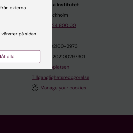
Karolinska Institutet
 från externa
171 77 Stockholm
Tel: 08-524 800 00
l vänster på sidan.
on
Org.nr: 202100-2973
llåt alla
VAT.nr: SE202100297301
Om webbplatsen
Tillgänglighetsredogörelse
Manage your cookies