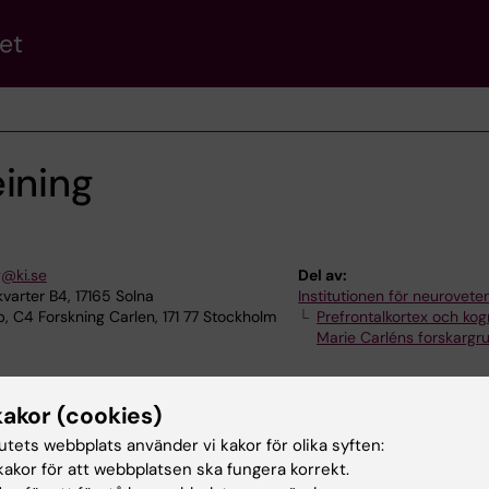
et
ining
g@ki.se
Del av:
varter B4, 17165 Solna
Institutionen för neurovet
 C4 Forskning Carlen, 171 77 Stockholm
Prefrontalkortex och kog
Marie Carléns forskargr
kakor (cookies)
tutets webbplats använder vi kakor för olika syften:
akor för att webbplatsen ska fungera korrekt.