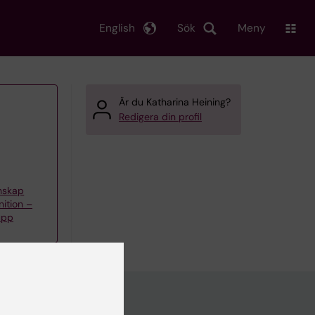
English
Sök
Meny
Är du Katharina Heining?
Redigera din profil
enskap
nition –
upp