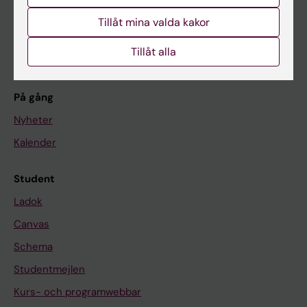
Forskarutbildning
Tillåt mina valda kakor
Forskning
Tillåt alla
Om KI
På gång
Nyheter
Kalender
Student
Ladok
Canvas
Schema
Studentmejlen
Kurs- och programwebbar