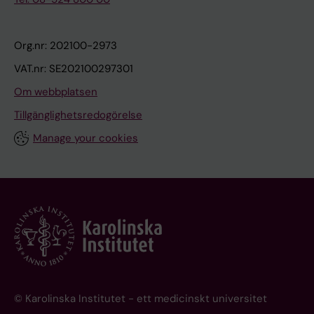
Org.nr: 202100-2973
VAT.nr: SE202100297301
Om webbplatsen
Tillgänglighetsredogörelse
Manage your cookies
© Karolinska Institutet - ett medicinskt universitet