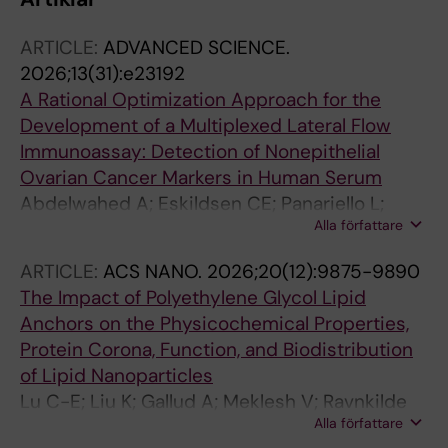
ARTICLE:
ADVANCED SCIENCE.
2026;13(31):e23192
A Rational Optimization Approach for the
Development of a Multiplexed Lateral Flow
Immunoassay: Detection of Nonepithelial
Ovarian Cancer Markers in Human Serum
Abdelwahed A; Eskildsen CE; Panariello L;
Alla författare
Shamsabadi A; Sadler CJ; Wilkes EH; Galvanin
F; Cheng Y; Carvalho S; Saso S; Stevens MM
ARTICLE:
ACS NANO.
2026;20(12):9875-9890
The Impact of Polyethylene Glycol Lipid
Anchors on the Physicochemical Properties,
Protein Corona, Function, and Biodistribution
of Lipid Nanoparticles
Lu C-E; Liu K; Gallud A; Meklesh V; Ravnkilde
Alla författare
LT; Santos J; Dias Louro F; Miliotis T; Alfonzo-