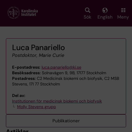
Skip
to
main
Sök
English
Meny
content
Luca Panariello
Postdoktor, Marie Curie
E-postadress:
luca.panariello@ki.se
Besöksadress:
Solnavägen 9, 9B, 17177 Stockholm
Postadress:
C2 Medicinsk biokemi och biofysik, C2 MSB
Stevens, 171 77 Stockholm
Del av:
Institutionen för medicinsk biokemi och biofysik
Molly Stevens grupp
Publikationer
Artiklar