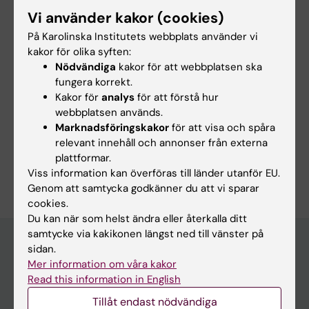
Tregoning JS; Parkin IP; Edwards AM; Clarke
Vi använder kakor (cookies)
TB; Yarovsky I; Stevens MM
PREPRINT:
BIORXIV.
2026
På Karolinska Institutets webbplats använder vi
An injectable soft implant for long-acting,
kakor för olika syften:
reversible, ultra-stable release of therapeutics
Nödvändiga
kakor för att webbplatsen ska
Kütahya C; Panariello L; Najer A; Rizou T;
fungera korrekt.
Kakor för
analys
för att förstå hur
Alla författare
Shamsabadi A; Brachi G; Peeler DJ; Zharova L;
webbplatsen används.
Debets TFFF; Peschke P; Constantinou AP; Xie
Marknadsföringskakor
för att visa och spåra
R; Cheng Y; Burdis R; Suarez-Bonnet A; Cihova
relevant innehåll och annonser från externa
M; Yeow J; Schaufelberger F; Malanchi I;
plattformar.
Är du Luca Panariello?
Stevens MM
Viss information kan överföras till länder utanför EU.
Redigera din profil
Genom att samtycka godkänner du att vi sparar
cookies.
Du kan när som helst ändra eller återkalla ditt
samtycke via kakikonen längst ned till vänster på
sidan.
Mer information om våra kakor
Huvudmeny
Read this information in English
Utbildning
Tillåt endast nödvändiga