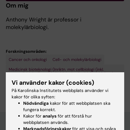
Om mig
Anthony Wright är professor i
molekylärbiologi.
Forskningsområden:
Cancer och onkologi
Cell- och molekylärbiologi
Medicinsk bioteknologi (Inriktn. mot cellbiologi (inkl.
stamcellsbiologi), molekylärbiologi, mikrobiologi, biokemi
eller biofarmaci)
Vi använder kakor (cookies)
Är du Anthony Wright?
På Karolinska Institutets webbplats använder vi
Redigera din profil
kakor för olika syften:
Nödvändiga
kakor för att webbplatsen ska
fungera korrekt.
Kakor för
analys
för att förstå hur
webbplatsen används.
Marknadsföringskakor
för att visa och spåra