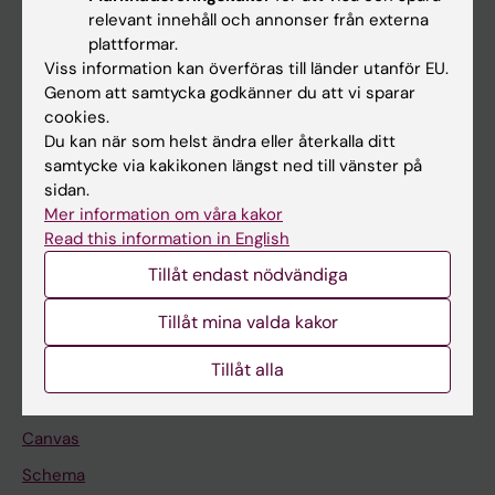
Huvudmeny
relevant innehåll och annonser från externa
plattformar.
Utbildning
Viss information kan överföras till länder utanför EU.
Forskarutbildning
Genom att samtycka godkänner du att vi sparar
cookies.
Forskning
Du kan när som helst ändra eller återkalla ditt
Om KI
samtycke via kakikonen längst ned till vänster på
sidan.
Mer information om våra kakor
På gång
Read this information in English
Nyheter
Tillåt endast nödvändiga
Kalender
Tillåt mina valda kakor
Student
Tillåt alla
Ladok
Canvas
Schema