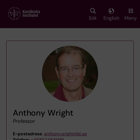
Skip
to
main
Sök
English
Meny
content
Anthony Wright
Professor
E-postadress:
anthony.wright@ki.se
Telefon:
+46852483599