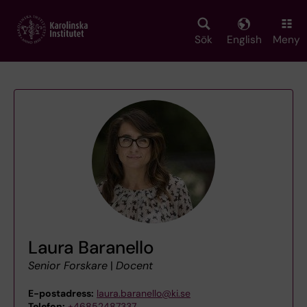
Skip
to
main
Sök
English
Meny
content
Laura Baranello
Senior Forskare
|
Docent
E-postadress:
laura.baranello@ki.se
Telefon:
+46852487337