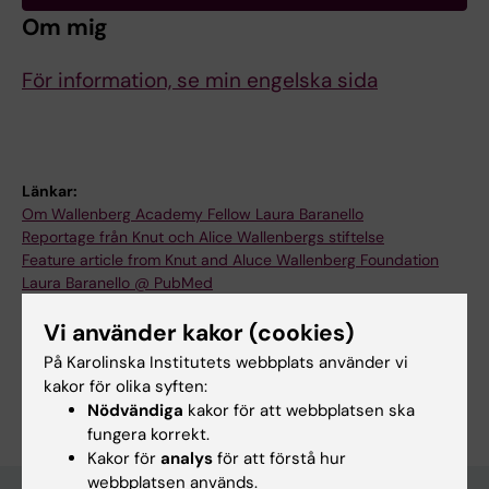
Om mig
För information, se min engelska sida
Länkar:
Om Wallenberg Academy Fellow Laura Baranello
Reportage från Knut och Alice Wallenbergs stiftelse
Feature article from Knut and Aluce Wallenberg Foundation
Laura Baranello @ PubMed
Forskningsområden:
Vi använder kakor (cookies)
Cell- och molekylärbiologi
På Karolinska Institutets webbplats använder vi
Är du Laura Baranello?
kakor för olika syften:
Redigera din profil
Nödvändiga
kakor för att webbplatsen ska
fungera korrekt.
Kakor för
analys
för att förstå hur
webbplatsen används.