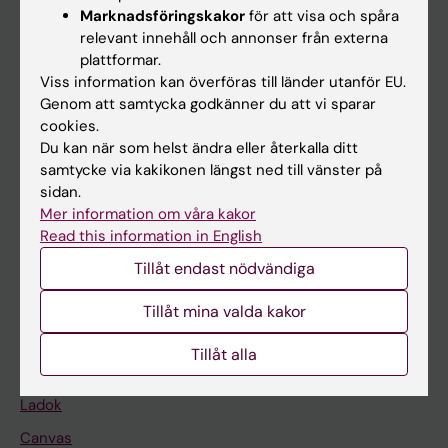
Marknadsföringskakor
för att visa och spåra
relevant innehåll och annonser från externa
Huvudmeny
plattformar.
Viss information kan överföras till länder utanför EU.
Utbildning
Genom att samtycka godkänner du att vi sparar
Forskarutbildning
cookies.
Du kan när som helst ändra eller återkalla ditt
Forskning
samtycke via kakikonen längst ned till vänster på
Om KI
sidan.
Mer information om våra kakor
Read this information in English
På gång
Tillåt endast nödvändiga
Nyheter
Tillåt mina valda kakor
Kalender
Tillåt alla
Student
Ladok
Canvas