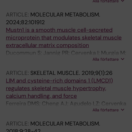
Alla författare
Ruas JL
ARTICLE:
MOLECULAR METABOLISM.
2024;82:101912
Mustn1 is a smooth muscle cell-secreted
microprotein that modulates skeletal muscle
extracellular matrix composition
Ducommun S; Jannig PR; Cervenka I; Murgia M;
Alla författare
Mittenbuhler MJ; Chernogubova E; Dias JM;
Jude B; Correia JC; Van Vranken JG; Ocana-
ARTICLE:
SKELETAL MUSCLE.
2019;9(1):26
Santero G; Porsmyr-Palmertz M; Haworth SM;
LIM and cysteine-rich domains 1 (LMCD1)
Martinez-Redondo V; Liu Z; Carlstrom M; Mann
regulates skeletal muscle hypertrophy,
M; Lanner JT; Teixeira AI; Maegdefessel L;
calcium handling, and force
Spiegelman BM; Ruas JL
Ferreira DMS; Cheng AJ; Agudelo LZ; Cervenka
Alla författare
I; Chaillou T; Correia JC; Porsmyr-Palmertz M;
Izadi M; Hansson A; Martinez-Redondo V;
ARTICLE:
MOLECULAR METABOLISM.
Valente-Silva P; Pettersson-Klein AT; Estall JL;
2018;9:28-42