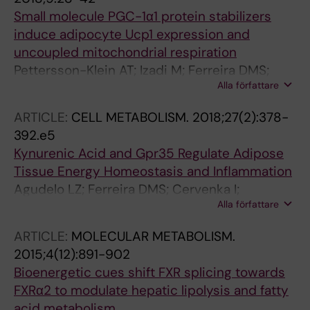
Robinson MM; Nair KS; Lanner JT; Ruas JL
Small molecule PGC-1α1 protein stabilizers
induce adipocyte Ucp1 expression and
uncoupled mitochondrial respiration
Pettersson-Klein AT; Izadi M; Ferreira DMS;
Alla författare
Cervenka I; Correia JC; Martinez-Redondo V;
Southern M; Cameron M; Kamenecka T;
ARTICLE:
CELL METABOLISM.
2018;27(2):378-
Agudelo LZ; Porsmyr-Palmertz M; Martens U;
392.e5
Lundgren B; Otrocka M; Jenmalm-Jensen A;
Kynurenic Acid and Gpr35 Regulate Adipose
Griffin PR; Ruas JL
Tissue Energy Homeostasis and Inflammation
Agudelo LZ; Ferreira DMS; Cervenka I;
Alla författare
Bryzgalova G; Dadvar S; Jannig PR; Pettersson-
Klein AT; Lakshmikanth T; Sustarsic EG;
ARTICLE:
MOLECULAR METABOLISM.
Porsmyr-Palmertz M; Correia JC; Izadi M;
2015;4(12):891-902
Martinez-Redondo V; Ueland PM; Midttun O;
Bioenergetic cues shift FXR splicing towards
Gerhart-Hines Z; Brodin P; Pereira T; Berggren
FXRα2 to modulate hepatic lipolysis and fatty
P-O; Ruas JL
acid metabolism