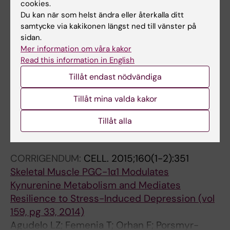
cookies.
Du kan när som helst ändra eller återkalla ditt
ARTICLE:
DRUG METABOLISM AND
samtycke via kakikonen längst ned till vänster på
DISPOSITION.
2003;31(11):1310-1314
sidan.
GYKI-47261, a new AMPA [2-amino-3-(3-
Mer information om våra kakor
hydroxymethylisoxazole-4-yl)propionic acid]
Read this information in English
antagonist, is a CYP2E1 inducer
Tillåt endast nödvändiga
Tamási V; Hazai E; Porsmyr-Palmertz M;
Tillåt mina valda kakor
Alla författare
Ingelman-Sundberg M; Vereczkey L;
Monostory K
Tillåt alla
Alla övriga publikationer
CORRIGENDUM:
CELL.
2015;160(1-2):351
Skeletal Muscle PGC-1α1 Modulates
Kynurenine Metabolism and Mediates
Resilience to Stress-Induced Depression (vol
159, pg 33, 2014)
Agudelo LZ; Femenia T; Orhan F; Porsmyr-