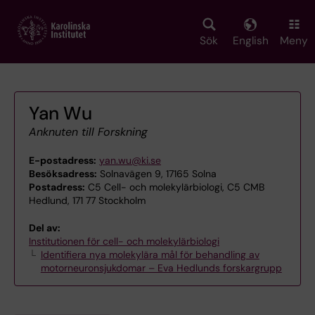
Skip
to
main
Sök
English
Meny
content
Yan Wu
Anknuten till Forskning
E-postadress:
yan.wu@ki.se
Besöksadress:
Solnavägen 9, 17165 Solna
Postadress:
C5 Cell- och molekylärbiologi, C5 CMB
Hedlund, 171 77 Stockholm
Del av:
Institutionen för cell- och molekylärbiologi
Identifiera nya molekylära mål för behandling av
motorneuronsjukdomar – Eva Hedlunds forskargrupp