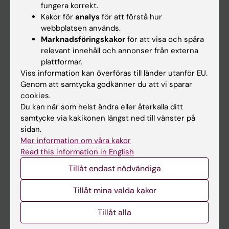
fungera korrekt.
Kakor för
analys
för att förstå hur
Student
webbplatsen används.
Marknadsföringskakor
för att visa och spåra
Ladok
relevant innehåll och annonser från externa
Canvas
plattformar.
Viss information kan överföras till länder utanför EU.
Schema
Genom att samtycka godkänner du att vi sparar
Studentmejlen
cookies.
Du kan när som helst ändra eller återkalla ditt
Kurs- och programwebbar
samtycke via kakikonen längst ned till vänster på
Student på KI
sidan.
Mer information om våra kakor
Read this information in English
Medarbetare
Tillåt endast nödvändiga
Medarbetarportalen
Tillåt mina valda kakor
Kontakta och besök KI
Tillåt alla
Universitetsbiblioteket