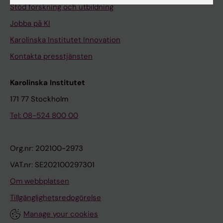
Stöd forskning och utbildning
Jobba på KI
Karolinska Institutet Innovation
Kontakta presstjänsten
Karolinska Institutet
171 77 Stockholm
Tel: 08-524 800 00
Org.nr: 202100-2973
VAT.nr: SE202100297301
Om webbplatsen
Tillgänglighetsredogörelse
Manage your cookies