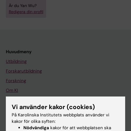
Är du Yan Wu?
Redigera din profil
Huvudmeny
Utbildning
Forskarutbildning
Forskning
Om KI
Vi använder kakor (cookies)
På gång
På Karolinska Institutets webbplats använder vi
Nyheter
kakor för olika syften:
Nödvändiga
kakor för att webbplatsen ska
Kalender