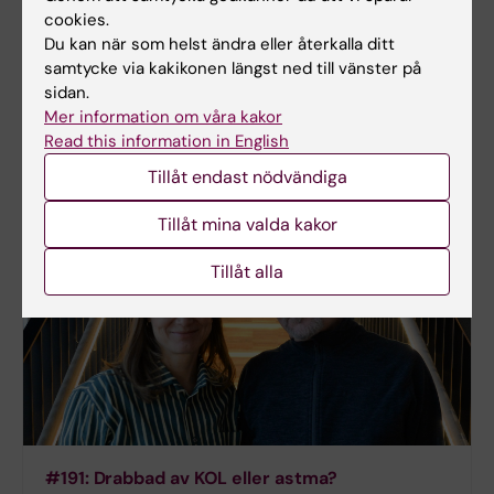
cookies.
eller autism. Hur kan man stötta dessa individer?
Du kan när som helst ändra eller återkalla ditt
Professor Sven Bölte berättar om vad forskningen
samtycke via kakikonen längst ned till vänster på
hittills visar när det gäller både läkemedel och
sidan.
andra, icke-farmakologiska metoder och
Mer information om våra kakor
förhållningssätt.
Read this information in English
Tillåt endast nödvändiga
Tillåt mina valda kakor
Tillåt alla
#191: Drabbad av KOL eller astma?