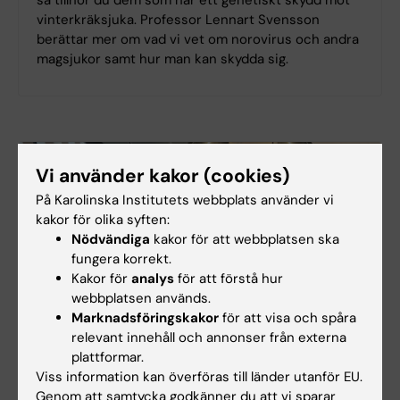
så tillhör du dem som har ett genetiskt skydd mot
vinterkräksjuka. Professor Lennart Svensson
berättar mer om vad vi vet om norovirus och andra
magsjukor samt hur man kan skydda sig.
Vi använder kakor (cookies)
På Karolinska Institutets webbplats använder vi
kakor för olika syften:
Nödvändiga
kakor för att webbplatsen ska
fungera korrekt.
Kakor för
analys
för att förstå hur
webbplatsen används.
Marknadsföringskakor
för att visa och spåra
relevant innehåll och annonser från externa
plattformar.
#192: Vad hjälper vid adhd och autism?
Viss information kan överföras till länder utanför EU.
Genom att samtycka godkänner du att vi sparar
Allt fler får en neuropsykiatrisk diagnos, som adhd