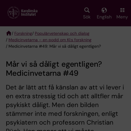
Skip
to
main
Sök
English
Meny
content
/
Forskning
/
Populärvetenskap och dialog
/
Medicinvetarna – en podd om KI:s forskning
Breadcrumb
/ Medicinvetarna #49: Mår vi så dåligt egentligen?
Mår vi så dåligt egentligen?
Medicinvetarna #49
Det är lätt att få känslan av att vi lever i
en extra stressig tid och att alltfler mår
psykiskt dåligt. Men den bilden
stämmer inte med forskningen, enligt
psykiatern och professorn Christian